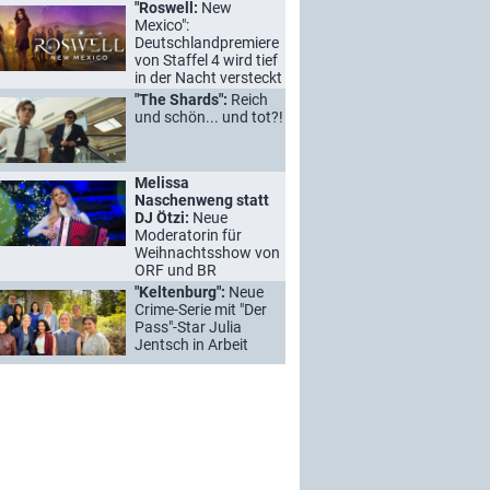
"Roswell:
New
Mexico":
Deutschlandpremiere
von Staffel 4 wird tief
in der Nacht versteckt
"The Shards":
Reich
und schön... und tot?!
Melissa
Naschenweng statt
DJ Ötzi:
Neue
Moderatorin für
Weihnachtsshow von
ORF und BR
"Keltenburg":
Neue
Crime-Serie mit "Der
Pass"-Star Julia
Jentsch in Arbeit