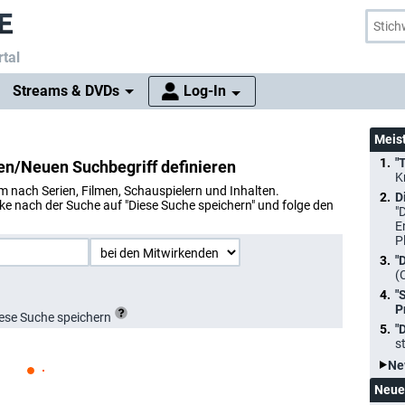
tal
Streams & DVDs
Log-In
Meis
"
n/Neuen Suchbegriff definieren
K
nach Serien, Filmen, Schauspielern und Inhalten.
D
cke nach der Suche auf "Diese Suche speichern" und folge den
"
E
P
"
(
"
P
ese Suche speichern
"
s
Ne
Neue