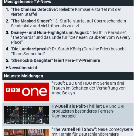
Meistgelesene TV-News
"The Chelsea Detective":
Beliebte Krimiserie startet mit der
vierten Staffel
"The Masked Singer":
13. Staffel startet auf überraschendem
Sendeplatz und viel früher als zuletzt
Disney+- und Hulu-Highlights im August:
"Death in Paradise",
"The Shards" und das Ende für "Die neuen Zauberer vom Waverly
Place"
"Die Landarztpraxis":
Dr. Sarah König (Caroline Frier) besucht
"Team Sonnenhof"
"Sherlock & Daughter" feiert Free-TV-Premiere
Newsübersicht
Neueste Meldungen
"1536":
BBC und HBO mit Serie um drei
Frauen im Schatten der Verhaftung von
Anne Boleyn
TV-Duell als Polit-Thriller:
BR und ORF
produzieren besonderes Fernseh-
Kammerspiel
"The Varnell Hill Show":
Neue Comedyserie
mit Termin für Deutschlandpremiere