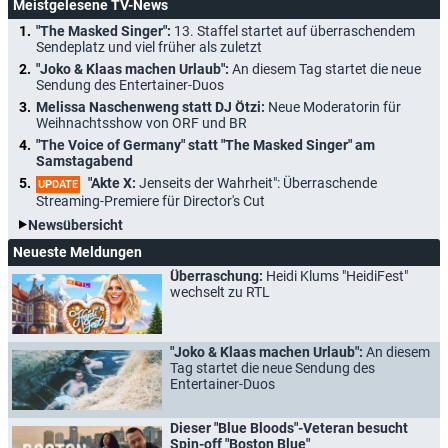
Meistgelesene TV-News
"The Masked Singer":
13. Staffel startet auf überraschendem
Sendeplatz und viel früher als zuletzt
"Joko & Klaas machen Urlaub":
An diesem Tag startet die neue
Sendung des Entertainer-Duos
Melissa Naschenweng statt DJ Ötzi:
Neue Moderatorin für
Weihnachtsshow von ORF und BR
"The Voice of Germany" statt "The Masked Singer" am
Samstagabend
"Akte X:
Jenseits der Wahrheit": Überraschende
UPDATE
Streaming-Premiere für Director's Cut
Newsübersicht
Neueste Meldungen
Überraschung:
Heidi Klums "HeidiFest"
wechselt zu RTL
"Joko & Klaas machen Urlaub":
An diesem
Tag startet die neue Sendung des
Entertainer-Duos
Dieser "Blue Bloods"-Veteran besucht
Spin-off "Boston Blue"