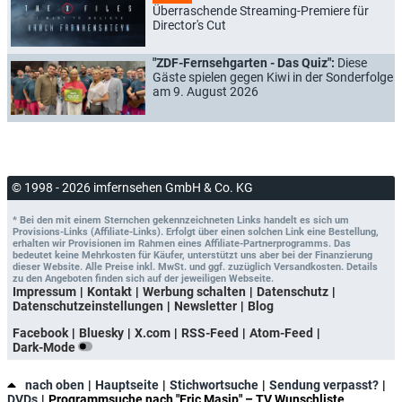
Überraschende Streaming-Premiere für
Director's Cut
"ZDF-Fernsehgarten - Das Quiz":
Diese
Gäste spielen gegen Kiwi in der Sonderfolge
am 9. August 2026
© 1998 - 2026 imfernsehen GmbH & Co. KG
* Bei den mit einem Sternchen gekennzeichneten Links handelt es sich um
Provisions-Links (Affiliate-Links). Erfolgt über einen solchen Link eine Bestellung,
erhalten wir Provisionen im Rahmen eines Affiliate-Partnerprogramms. Das
bedeutet keine Mehrkosten für Käufer, unterstützt uns aber bei der Finanzierung
dieser Website. Alle Preise inkl. MwSt. und ggf. zuzüglich Versandkosten. Details
zu den Angeboten finden sich auf der jeweiligen Webseite.
Impressum
Kontakt
Werbung schalten
Datenschutz
Datenschutzeinstellungen
Newsletter
Blog
Facebook
Bluesky
X.com
RSS-Feed
Atom-Feed
Dark-Mode
nach oben
Hauptseite
Stichwortsuche
Sendung verpasst?
DVDs
Programmsuche nach "Eric Masip" – TV Wunschliste