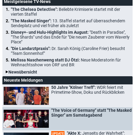
Meistgelesene TV-News
"The Chelsea Detective":
Beliebte Krimiserie startet mit der
vierten Staffel
"The Masked Singer":
13. Staffel startet auf überraschendem
Sendeplatz und viel früher als zuletzt
Disney+- und Hulu-Highlights im August:
"Death in Paradise",
"The Shards" und das Ende für "Die neuen Zauberer vom Waverly
Place"
"Die Landarztpraxis":
Dr. Sarah König (Caroline Frier) besucht
"Team Sonnenhof"
Melissa Naschenweng statt DJ Ötzi:
Neue Moderatorin für
Weihnachtsshow von ORF und BR
Newsübersicht
Neueste Meldungen
50 Jahre "Kölner Treff":
WDR feiert mit
Primetime-Show, Doku und Rückblicken
"The Voice of Germany" statt "The Masked
Singer" am Samstagabend
"Akte X:
Jenseits der Wahrheit":
UPDATE