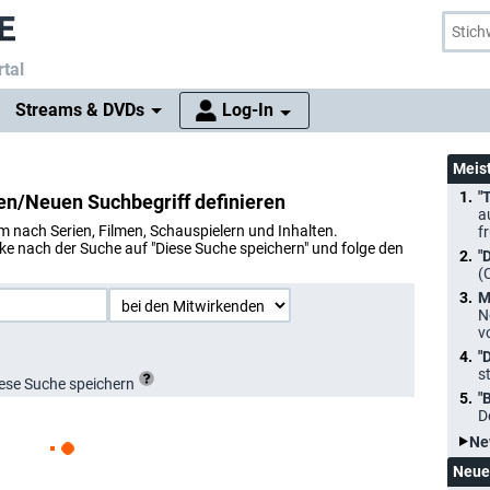
tal
Streams & DVDs
Log-In
Meis
"
n/Neuen Suchbegriff definieren
a
nach Serien, Filmen, Schauspielern und Inhalten.
f
cke nach der Suche auf "Diese Suche speichern" und folge den
"
(
M
N
v
"
s
ese Suche speichern
"
D
Ne
Neue