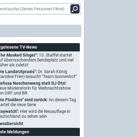
tgelesene TV-News
The Masked Singer":
13. Staffel startet
uf überraschendem Sendeplatz und viel
rüher als zuletzt
Die Landarztpraxis":
Dr. Sarah König
Caroline Frier) besucht "Team Sonnenhof"
elissa Naschenweng statt DJ Ötzi:
eue Moderatorin für Weihnachtsshow
on ORF und BR
Die Flodders" sind zurück:
An diesem Tag
tartet die neue Serie
Baywatch":
Hier wird die Neuauflage in
eutschland zu sehen sein
wsübersicht
ste Meldungen