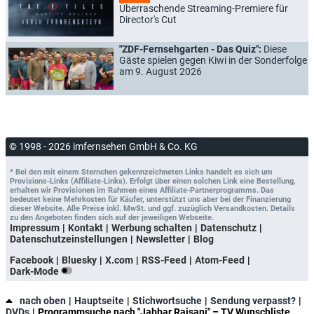
Überraschende Streaming-Premiere für
Director's Cut
"ZDF-Fernsehgarten - Das Quiz":
Diese
Gäste spielen gegen Kiwi in der Sonderfolge
am 9. August 2026
© 1998 - 2026 imfernsehen GmbH & Co. KG
* Bei den mit einem Sternchen gekennzeichneten Links handelt es sich um
Provisions-Links (Affiliate-Links). Erfolgt über einen solchen Link eine Bestellung,
erhalten wir Provisionen im Rahmen eines Affiliate-Partnerprogramms. Das
bedeutet keine Mehrkosten für Käufer, unterstützt uns aber bei der Finanzierung
dieser Website. Alle Preise inkl. MwSt. und ggf. zuzüglich Versandkosten. Details
zu den Angeboten finden sich auf der jeweiligen Webseite.
Impressum
Kontakt
Werbung schalten
Datenschutz
Datenschutzeinstellungen
Newsletter
Blog
Facebook
Bluesky
X.com
RSS-Feed
Atom-Feed
Dark-Mode
nach oben
Hauptseite
Stichwortsuche
Sendung verpasst?
DVDs
Programmsuche nach "Jabbar Raisani" – TV Wunschliste