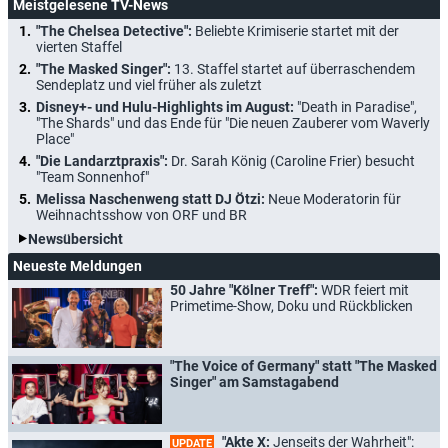
Meistgelesene TV-News
"The Chelsea Detective":
Beliebte Krimiserie startet mit der
vierten Staffel
"The Masked Singer":
13. Staffel startet auf überraschendem
Sendeplatz und viel früher als zuletzt
Disney+- und Hulu-Highlights im August:
"Death in Paradise",
"The Shards" und das Ende für "Die neuen Zauberer vom Waverly
Place"
"Die Landarztpraxis":
Dr. Sarah König (Caroline Frier) besucht
"Team Sonnenhof"
Melissa Naschenweng statt DJ Ötzi:
Neue Moderatorin für
Weihnachtsshow von ORF und BR
Newsübersicht
Neueste Meldungen
50 Jahre "Kölner Treff":
WDR feiert mit
Primetime-Show, Doku und Rückblicken
"The Voice of Germany" statt "The Masked
Singer" am Samstagabend
"Akte X:
Jenseits der Wahrheit":
UPDATE