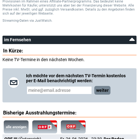
Provisionen im Rahmen eines Affiliate-Partnerprogramms. Das bedeutet keine
Mehrkosten für Käufer, unterstützt uns aber bei der Finanzierung dieser Website. Alle
Preise inkl. MwSt. und ggf. zuzüglich Versandkosten. Details zu den Angeboten finden
sich auf der jeweiligen Webseite.
Streaming-Daten
via
JustWatch.
im Fernsehen
In Kürze:
Keine TV-Termine in den nächsten Wochen.
Ich möchte vor dem nächsten TV-Termin kostenlos
per E-Mail benachrichtigt werden:
weiter
Bisherige Ausstrahlungstermine:
alle anzeigen