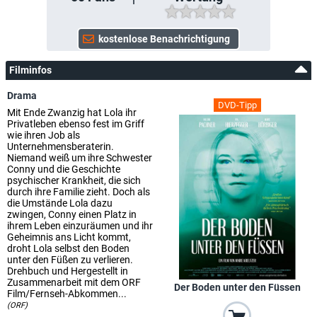
Filminfos
Drama
DVD-Tipp
Mit Ende Zwanzig hat Lola ihr
Privatleben ebenso fest im Griff
wie ihren Job als
Unternehmensberaterin.
Niemand weiß um ihre Schwester
Conny und die Geschichte
psychischer Krankheit, die sich
durch ihre Familie zieht. Doch als
die Umstände Lola dazu
zwingen, Conny einen Platz in
ihrem Leben einzuräumen und ihr
Geheimnis ans Licht kommt,
droht Lola selbst den Boden
unter den Füßen zu verlieren.
Drehbuch und Hergestellt in
Zusammenarbeit mit dem ORF
Der Boden unter den Füssen
Film/Fernseh-Abkommen...
(ORF)