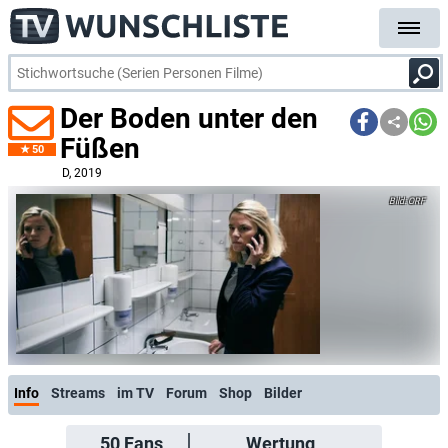
Der Boden unter den
Füßen
50
D
, 2019
ORF
Info
Streams
im TV
Forum
Shop
Bilder
50
Fans
Wertung