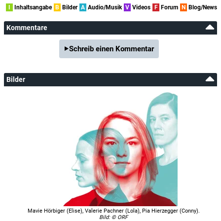
I
Inhaltsangabe
B
Bilder
A
Audio/Musik
V
Videos
F
Forum
N
Blog/News
Kommentare
Schreib einen Kommentar
Bilder
Mavie Hörbiger (Elise), Valerie Pachner (Lola), Pia Hierzegger (Conny).
Bild: © ORF