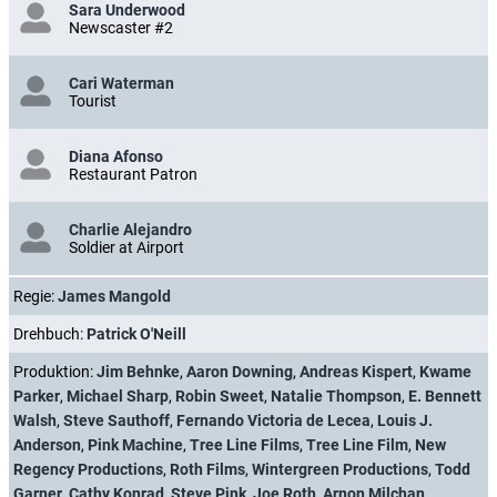
Sara Underwood
Newscaster #2
Cari Waterman
Tourist
Diana Afonso
Restaurant Patron
Charlie Alejandro
Soldier at Airport
Regie:
James Mangold
Drehbuch:
Patrick O'Neill
Produktion:
Jim Behnke
,
Aaron Downing
,
Andreas Kispert
,
Kwame
Parker
,
Michael Sharp
,
Robin Sweet
,
Natalie Thompson
,
E. Bennett
Walsh
,
Steve Sauthoff
,
Fernando Victoria de Lecea
,
Louis J.
Anderson
,
Pink Machine
,
Tree Line Films
,
Tree Line Film
,
New
Regency Productions
,
Roth Films
,
Wintergreen Productions
,
Todd
Garner
,
Cathy Konrad
,
Steve Pink
,
Joe Roth
,
Arnon Milchan
,