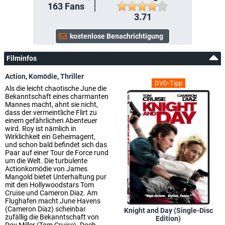
163
Fans
3.71
Filminfos
Action
,
Komödie
,
Thriller
DVD-Tipp
Als die leicht chaotische June die
Bekanntschaft eines charmanten
Mannes macht, ahnt sie nicht,
dass der vermeintliche Flirt zu
einem gefährlichen Abenteuer
wird. Roy ist nämlich in
Wirklichkeit ein Geheimagent,
und schon bald befindet sich das
Paar auf einer Tour de Force rund
um die Welt. Die turbulente
Actionkomödie von James
Mangold bietet Unterhaltung pur
mit den Hollywoodstars Tom
Cruise und Cameron Diaz. Am
Flughafen macht June Havens
(Cameron Diaz) scheinbar
Knight and Day (Single-Disc
zufällig die Bekanntschaft von
Edition)