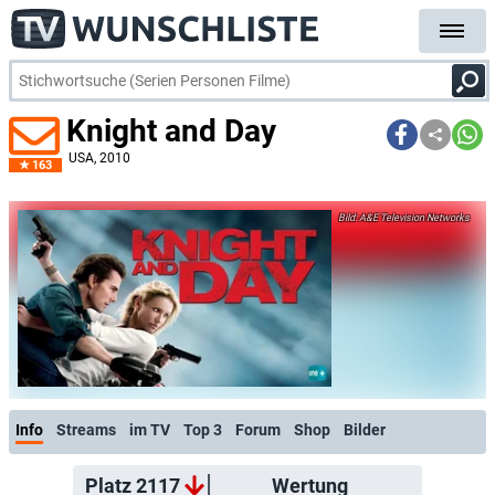
Knight and Day
USA
, 2010
163
A&E Television Networks
Info
Streams
im TV
Top 3
Forum
Shop
Bilder
Platz 2117
Wertung