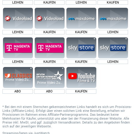
LEIHEN
KAUFEN
LEIHEN
KAUFEN
LEIHEN
KAUFEN
KAUFEN
LEIHEN
LEIHEN
KAUFEN
KAUFEN
LEIHEN
Prime Video Zusatz-Kanäle
Prime Video Zusatz-Kanäle
ABO
ABO
KAUFEN
* Bei den mit einem Sternchen gekennzeichneten Links handelt es sich um Provisions-
Links (Affiliate-Links). Erfolgt über einen solchen Link eine Bestellung, erhalten wir
Provisionen im Rahmen eines Affiliate-Partnerprogramms. Das bedeutet keine
Mehrkosten für Käufer, unterstützt uns aber bei der Finanzierung dieser Website. Alle
Preise inkl. MwSt. und ggf. zuzüglich Versandkosten. Details zu den Angeboten finden
sich auf der jeweiligen Webseite.
Streaming-Daten
via
JustWatch.