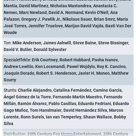
Mantia
,
David Martinez
,
Nicholas Mastandrea
,
Anastacia C.
Nemec
,
Marc Newland
,
David A. Normand
,
Kevin O'Neil
,
Ana
Palazon
,
Gregory J. Pawlik Jr.
,
Nikolaus Sauer
,
Brian Smrz
,
María
José Torres
,
Jennifer Truelove
,
Marijan David Vajda
,
Basti Van Der
Woude
Ton:
Mike Anderson
,
James Ashwill
,
Steve Baine
,
Steve Bissinger
,
David V. Butler
,
Donald Sylvester
Spezialeffekte:
Erik Courtney
,
Robert Hubbard
,
Pasha Ivanov
,
Andrew Lewitin
,
Ken Locsmandi
,
Pawel Wojdylo
,
Roy K. Cancino
,
Joaquín Dorado
,
Robert S. Henderson
,
Javier H. Moneo
,
Matthew
Scurry
Stunts:
Charlie Alejandro
,
Catalina Fernández
,
Camino García
,
Ángel Gómez de la Torre
,
Fernando Martín Maestro
,
Fernando
Millán
,
Ramón Álvarez
,
Pablo Casillas
,
Eduardo Fedriani
,
Eduardo
Gago Muñoz
,
Tom Hanslmaier
,
David Hernández Silva
,
Marcos
Lorente
,
Ronn Surels
,
Ian van Temperley
,
Shaun Wallace
,
Bobby
Silva
Distribution:
20th Century Fox Home Entertainment
,
20th Century