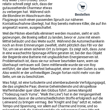
Roy Miller (Tom Cruise). Doch
relativ schnell zeigt sich, dass der
gutaussehende Charmeur etwas
zu verbergen hat. Während sich
Bestellen
die Blondine im Waschraum des
Flugzeugs noch einen passenden Spruch zur näheren
Kontaktaufnahme überlegt, hat Roy bereits mehrere Killer, die auf ihn
angesetzt waren, ausgeschaltet.
Weil die Piloten ebenfalls eliminiert werden mussten, sieht er sich
gezwungen, die Boeing selbst zu landen, bevor er June mit einem
Mittel betäubt und das Weite sucht. Während die Automechanikerin
noch an ihren Erinnerungen zweifelt, steht plötzlich das FBI vor der
Tür, um sie an einen sicheren Ort zu bringen. Es zeigt sich, dass June
in eine waschechte Spionage-Affäre geraten ist, bei der das Objekt
der Begierde eine Batterie mit unglaublichen Energiereserven ist.
Problematisch ist, dass sie nur schwer beurteilen kann, wem sie
überhaupt vertrauen soll. Denn mittlerweile wurde sie von Roy
entführt, der aber felsenfest behauptet, einer von den Guten zu sein.
Also weicht er der unfreiwilligen Zeugin fortan nicht mehr von der
Seite, um sie zu beschützen.
Was folgt, ist eine turbulente und atemberaubende Verfolgungsjagd,
die das ungleiche Paar, diverse Geheimdienste und skrupellose
Waffenhändler quer über den Globus führt James Mangold
("Todeszug nach Yuma", "Walk the Line") hat in der Vergangenheit
bewiesen, dass er die unterschiedlichsten Stoffe erfolgreich auf die
Leinwand zu bringen vermag. Bei "Knight and Day" setzt er, neben
Tempo und Spannung, vor allem auf Charme und Ironie, und so