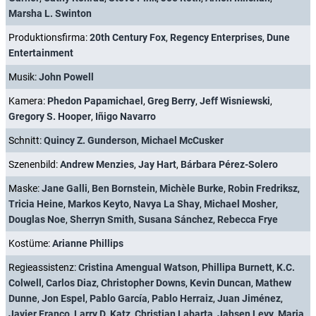
Marsha L. Swinton
Produktionsfirma:
20th Century Fox
,
Regency Enterprises
,
Dune
Entertainment
Musik:
John Powell
Kamera:
Phedon Papamichael
,
Greg Berry
,
Jeff Wisniewski
,
Gregory S. Hooper
,
Iñigo Navarro
Schnitt:
Quincy Z. Gunderson
,
Michael McCusker
Szenenbild:
Andrew Menzies
,
Jay Hart
,
Bárbara Pérez-Solero
Maske:
Jane Galli
,
Ben Bornstein
,
Michèle Burke
,
Robin Fredriksz
,
Tricia Heine
,
Markos Keyto
,
Navya La Shay
,
Michael Mosher
,
Douglas Noe
,
Sherryn Smith
,
Susana Sánchez
,
Rebecca Frye
Kostüme:
Arianne Phillips
Regieassistenz:
Cristina Amengual Watson
,
Phillipa Burnett
,
K.C.
Colwell
,
Carlos Diaz
,
Christopher Downs
,
Kevin Duncan
,
Mathew
Dunne
,
Jon Espel
,
Pablo García
,
Pablo Herraiz
,
Juan Jiménez
,
Javier Franco
,
Larry D. Katz
,
Christian Labarta
,
Jahsen Levy
,
Maria