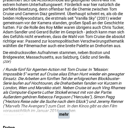
präsentiert sich die Actionkomödie als gelungener Genre-Mix mit
extrem hohem Unterhaltungswert. Förderlich war hier natürlich die
perfekte Besetzung, denn offenbar hat die Chemie zwischen Tom
Cruise und Cameron Diaz gestimmt. Überhaupt scheint es, als ob die
beiden Hollywoodstars, die erstmals seit "Vanilla Sky" (2001) wieder
gemeinsam vor der Kamera standen, großen Spaß an der Geschichte
hatten. Für die Rolle des Roy Miller waren übrigens auch Chris Tucker,
Adam Sandler und Gerard Butler im Gespräch - jedoch kann man sich
des Gefühls nicht erwehren, dass die Wahl von Tom Cruise die absolut
richtige war. Passend zur kosmopolitischen Verschwörungsthematik
wählten die Filmemacher auch eine breite Palette an Drehorten aus.
Die eindrucksvollen Aufnahmen stammen, neben Boston und
Bridgewater, Massachusetts, aus Salzburg, Cádiz und Sevilla.
(ZDF)
/ Runde fünf für Agenten-Action mit Tom Cruise: In "Mission:
Impossible 5" wartet auf Cruise alias Ethan Hunt wieder ein gewagter
Einsatz. Die Arbeiten am fünften Teil der erfolgreichen Blockbuster-
Serie laufen auf Hochtouren, die Dreharbeiten fanden vor Kurzem in
London, Wien und Marokko statt. Neben Cruise ist auch Ving Rhames
als Computer-Experte Luther Stickell erneut mit von der Partie.
Außerdem gehören Rebecca Ferguson ("Hercules"), Simon Pegg
("Hectors Reise oder die Suche nach dem Glück") und Jeremy Renner
("Marvel's The Avengers") zum Cast. In den Kinos gibt es den Film
voraussichtlich im Januar 2016 zu sehen.
mehr
(Universal TV)
Daten