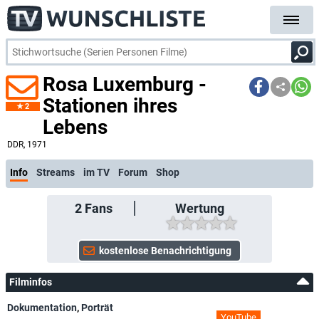
Rosa Luxemburg -
Stationen ihres
2
Lebens
DDR
, 1971
Info
Streams
im TV
Forum
Shop
2
Fans
Wertung
Filminfos
Dokumentation
,
Porträt
YouTube