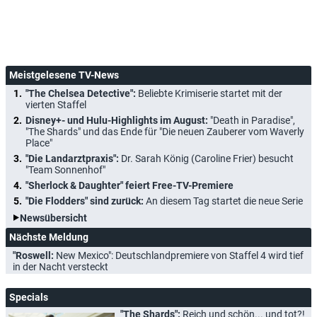
Meistgelesene TV-News
"The Chelsea Detective":
Beliebte Krimiserie startet mit der
vierten Staffel
Disney+- und Hulu-Highlights im August:
"Death in Paradise",
"The Shards" und das Ende für "Die neuen Zauberer vom Waverly
Place"
"Die Landarztpraxis":
Dr. Sarah König (Caroline Frier) besucht
"Team Sonnenhof"
"Sherlock & Daughter" feiert Free-TV-Premiere
"Die Flodders" sind zurück:
An diesem Tag startet die neue Serie
Newsübersicht
Nächste Meldung
"Roswell:
New Mexico": Deutschlandpremiere von Staffel 4 wird tief
in der Nacht versteckt
Specials
"The Shards":
Reich und schön... und tot?!