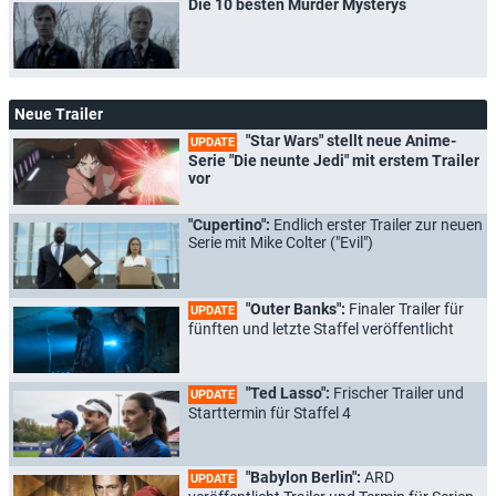
Die 10 besten Murder Mysterys
Neue Trailer
"Star Wars" stellt neue Anime-
UPDATE
Serie "Die neunte Jedi" mit erstem Trailer
vor
"Cupertino":
Endlich erster Trailer zur neuen
Serie mit Mike Colter ("Evil")
"Outer Banks":
Finaler Trailer für
UPDATE
fünften und letzte Staffel veröffentlicht
"Ted Lasso":
Frischer Trailer und
UPDATE
Starttermin für Staffel 4
"Babylon Berlin":
ARD
UPDATE