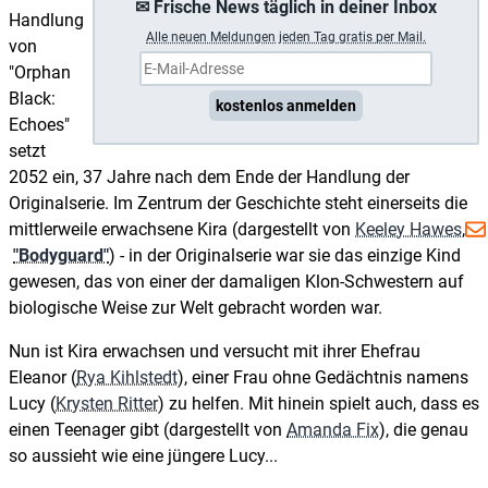
✉ Frische News täglich in deiner Inbox
Handlung
A
lle neuen Meldungen jeden Tag gratis per Mail.
von
"Orphan
Black:
kostenlos anmelden
Echoes"
setzt
2052 ein, 37 Jahre nach dem Ende der Handlung der
Originalserie. Im Zentrum der Geschichte steht einerseits die
mittlerweile erwachsene Kira (dargestellt von
Keeley Hawes
,
"Bodyguard"
) - in der Originalserie war sie das einzige Kind
gewesen, das von einer der damaligen Klon-Schwestern auf
biologische Weise zur Welt gebracht worden war.
Nun ist Kira erwachsen und versucht mit ihrer Ehefrau
Eleanor (
Rya Kihlstedt
), einer Frau ohne Gedächtnis namens
Lucy (
Krysten Ritter
) zu helfen. Mit hinein spielt auch, dass es
einen Teenager gibt (dargestellt von
Amanda Fix
), die genau
so aussieht wie eine jüngere Lucy...