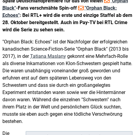
Späte Deutschlandpremiere für das von vielen
"Orphan
Black"
-Fans verschmähte Spin-off
"Orphan Black:
Echoes"
: Bei RTL+ wird die erste und einzige Staffel ab dem
28. Oktober bereitgestellt. Auch im Pay-TV bei RTL Crime
wird die Serie zu sehen sein.
"Orphan Black: Echoes" ist der Nachfolger der erfolgreichen
kanadischen Science-Fiction-Serie "Orphan Black" (2013 bis
2017), in der
Tatiana Maslany
gekonnt eine Mehrfach-Rolle
als diverse Inkarnationen von Klon-Schwestern gespielt hatte.
Die waren unabhängig voneinander groß geworden und
erfuhren erst auf dem späteren Lebensweg von den
Schwestern und dass sie durch ein großangelegtes
Experiment entstanden waren sowie wer die Hintermänner
davon waren. Während die einzelnen "Schwestern" nach
ihrem Platz in der Welt und persönlichem Glück suchten,
musste sie eben auch gegen eine tödliche Verschwörung
bestehen.
Die