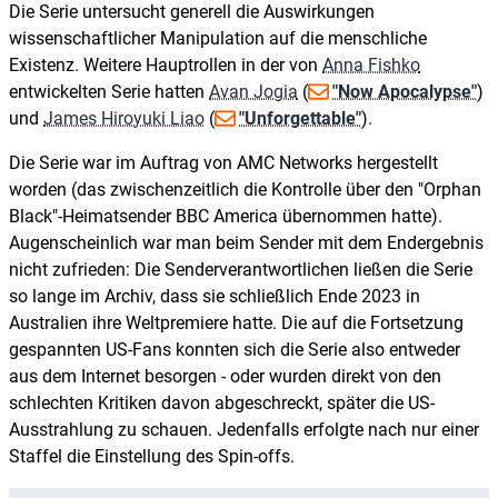
Die Serie untersucht generell die Auswirkungen
wissenschaftlicher Manipulation auf die menschliche
Existenz. Weitere Hauptrollen in der von
Anna Fishko
entwickelten Serie hatten
Avan Jogia
(
"Now Apocalypse"
)
und
James Hiroyuki Liao
(
"Unforgettable"
).
Die Serie war im Auftrag von AMC Networks hergestellt
worden (das zwischenzeitlich die Kontrolle über den "Orphan
Black"-Heimatsender BBC America übernommen hatte).
Augenscheinlich war man beim Sender mit dem Endergebnis
nicht zufrieden: Die Senderverantwortlichen ließen die Serie
so lange im Archiv, dass sie schließlich Ende 2023 in
Australien ihre Weltpremiere hatte. Die auf die Fortsetzung
gespannten US-Fans konnten sich die Serie also entweder
aus dem Internet besorgen - oder wurden direkt von den
schlechten Kritiken davon abgeschreckt, später die US-
Ausstrahlung zu schauen. Jedenfalls erfolgte nach nur einer
Staffel die Einstellung des Spin-offs.