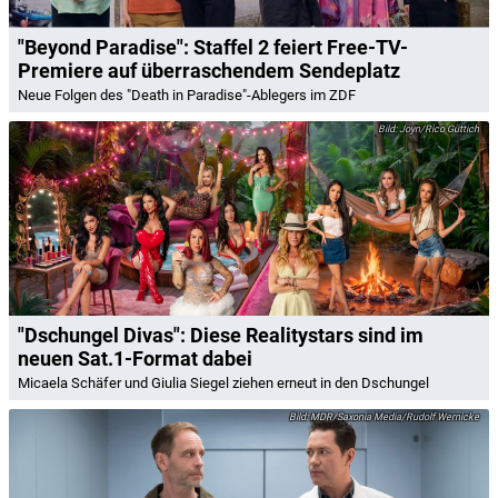
"Beyond Paradise": Staffel 2 feiert Free-TV-
Premiere auf überraschendem Sendeplatz
Neue Folgen des "Death in Paradise"-Ablegers im ZDF
Joyn/Rico Güttich
"Dschungel Divas": Diese Realitystars sind im
neuen Sat.1-Format dabei
Micaela Schäfer und Giulia Siegel ziehen erneut in den Dschungel
MDR/Saxonia Media/Rudolf Wernicke