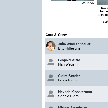
Bild: © Arte
Etty 
bemer
Schilde
Bild
Cast & Crew
Julia Windischbauer
Etty Hillesum
Leopold Witte
Han Wegerif
Claire Bender
Lizzie Blom
Nevaeh Kloosterman
Sophie Blom
Mirjam Sternheim