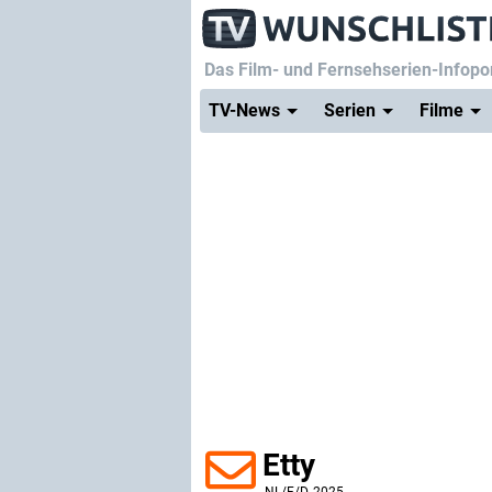
Das Film- und Fernsehserien-Infopor
TV-News
Serien
Filme
Etty