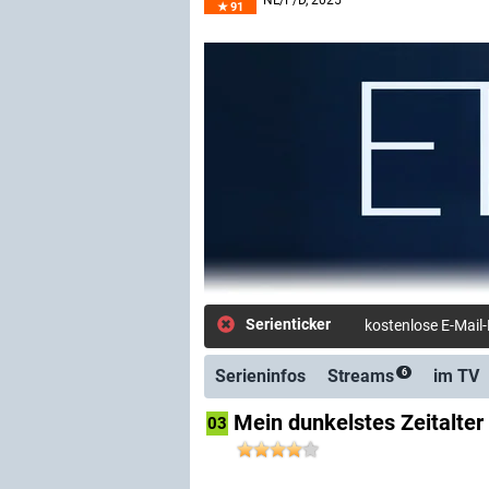
NL/F/D
, 2025
91
Serienticker
kostenlose E-Mail
Serieninfos
Streams
im TV
6
Mein dunkelstes Zeitalter
03