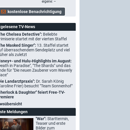
eigene: –
tgelesene TV-News
The Chelsea Detective":
Beliebte
rimiserie startet mit der vierten Staffel
The Masked Singer":
13. Staffel startet
uf überraschendem Sendeplatz und viel
rüher als zuletzt
isney+- und Hulu-Highlights im August:
Death in Paradise", "The Shards" und das
nde für "Die neuen Zauberer vom Waverly
lace"
Die Landarztpraxis":
Dr. Sarah König
Caroline Frier) besucht "Team Sonnenhof"
Sherlock & Daughter" feiert Free-TV-
remiere
wsübersicht
ste Meldungen
"War":
Starttermin,
Teaser und erste
Bilder zum