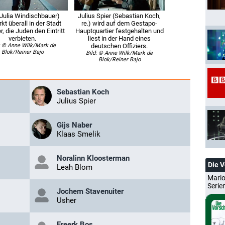
(Julia Windischbauer)
Julius Spier (Sebastian Koch,
kt überall in der Stadt
re.) wird auf dem Gestapo-
r, die Juden den Eintritt
Hauptquartier festgehalten und
verbieten.
liest in der Hand eines
: © Anne Wilk/Mark de
deutschen Offiziers.
Blok/Reiner Bajo
Bild: © Anne Wilk/Mark de
Blok/Reiner Bajo
Sebastian Koch
Julius Spier
Gijs Naber
Klaas Smelik
Noralinn Kloosterman
Die 
Leah Blom
Mario
Serie
Jochem Stavenuiter
Usher
Freerk Bos