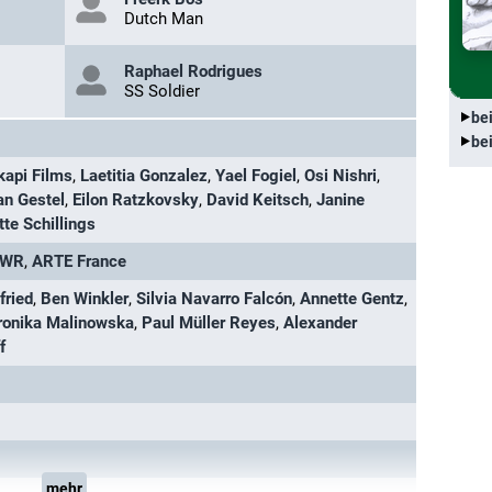
Dutch Man
Raphael Rodrigues
SS Soldier
be
be
kapi Films
,
Laetitia Gonzalez
,
Yael Fogiel
,
Osi Nishri
,
an Gestel
,
Eilon Ratzkovsky
,
David Keitsch
,
Janine
tte Schillings
SWR
,
ARTE France
fried
,
Ben Winkler
,
Silvia Navarro Falcón
,
Annette Gentz
,
onika Malinowska
,
Paul Müller Reyes
,
Alexander
f
mehr