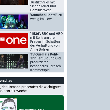
Justizthriller mit
Sienna Miller und
Dominic West
"München Beats":
Zu
wenig im Flow
"1536":
BBC und HBO
mit Serie um drei
Frauen im Schatten
der Verhaftung von
Anne Boleyn
TV-Duell als Polit-
Thriller:
BR und ORF
produzieren
besonderes Fernseh-
Kammerspiel
Vorschau
, der Eismann präsentiert die wichtigsten
nstarts der Woche: