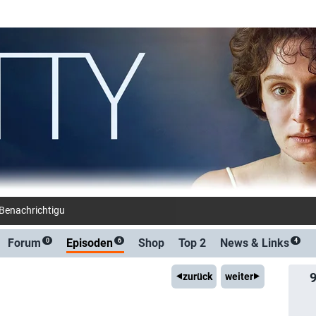
-Benachrichtigung bei Streaming- oder
Forum
Episoden
Shop
Top 2
News &
Links
0
6
4
zurück
weiter