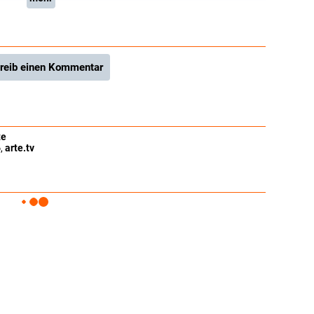
reib einen Kommentar
te
6
,
arte.tv