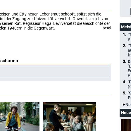
eigen und Etty neuen Lebensmut schöpft, spitzt sich die
ird der Zugang zur Universität verwehrt. Obwohl sie sich von
h seinen Rat. Regisseur Hagai Levi versetzt die Geschichte der
Meis
s den 1940ern in die Gegenwart.
(arte)
"
K
"
a
f
anschauen
D
"
E
P
"
(
"
P
Ne
Neue