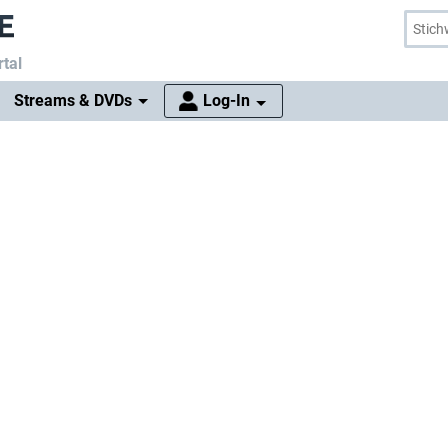
tal
Streams & DVDs
Log-In