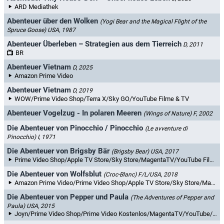
ARD Mediathek
Abenteuer über den Wolken
(Yogi Bear and the Magical Flight of the
Spruce Goose)
USA, 1987
Abenteuer Überleben – Strategien aus dem Tierreich
D, 2011
BR
Abenteuer Vietnam
D, 2025
Amazon Prime Video
Abenteuer Vietnam
D, 2019
WOW/Prime Video Shop/Terra X/Sky GO/YouTube Filme & TV
Abenteuer Vogelzug - In polaren Meeren
(Wings of Nature)
F, 2002
Die Abenteuer von Pinocchio / Pinocchio
(Le avventure di
Pinocchio)
I, 1971
Die Abenteuer von Brigsby Bär
(Brigsby Bear)
USA, 2017
Prime Video Shop/Apple TV Store/Sky Store/MagentaTV/YouTube Filme & TV/maxdome/Videoload/Rakuten TV
Die Abenteuer von Wolfsblut
(Croc-Blanc)
F/L/USA, 2018
Amazon Prime Video/Prime Video Shop/Apple TV Store/Sky Store/MagentaTV/YouTube Filme & TV/maxdome/Videoload/Netzkino/Rakuten TV
Die Abenteuer von Pepper und Paula
(The Adventures of Pepper and
Paula)
USA, 2015
Joyn/Prime Video Shop/Prime Video Kostenlos/MagentaTV/YouTube/Videoload/NetzkinoPlus/Rakuten TV