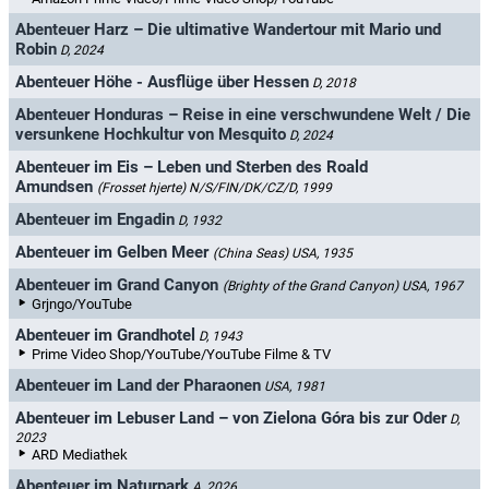
Abenteuer Harz – Die ultimative Wandertour mit Mario und
Robin
D, 2024
Abenteuer Höhe - Ausflüge über Hessen
D, 2018
Abenteuer Honduras – Reise in eine verschwundene Welt / Die
versunkene Hochkultur von Mesquito
D, 2024
Abenteuer im Eis – Leben und Sterben des Roald
Amundsen
(Frosset hjerte)
N/S/FIN/DK/CZ/D, 1999
Abenteuer im Engadin
D, 1932
Abenteuer im Gelben Meer
(China Seas)
USA, 1935
Abenteuer im Grand Canyon
(Brighty of the Grand Canyon)
USA, 1967
Grjngo/YouTube
Abenteuer im Grandhotel
D, 1943
Prime Video Shop/YouTube/YouTube Filme & TV
Abenteuer im Land der Pharaonen
USA, 1981
Abenteuer im Lebuser Land – von Zielona Góra bis zur Oder
D,
2023
ARD Mediathek
Abenteuer im Naturpark
A, 2026