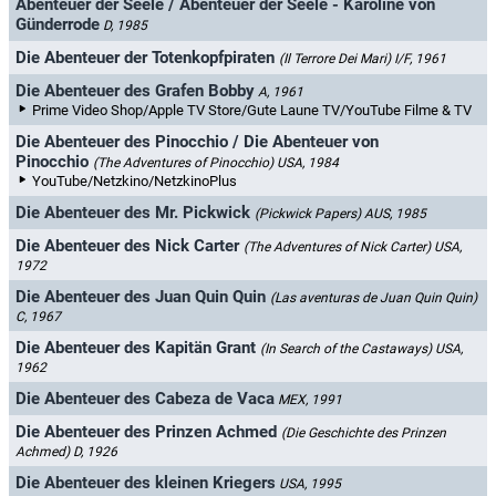
Abenteuer der Seele / Abenteuer der Seele - Karoline von
Günderrode
D, 1985
Die Abenteuer der Totenkopfpiraten
(Il Terrore Dei Mari)
I/F, 1961
Die Abenteuer des Grafen Bobby
A, 1961
Prime Video Shop/Apple TV Store/Gute Laune TV/YouTube Filme & TV
Die Abenteuer des Pinocchio / Die Abenteuer von
Pinocchio
(The Adventures of Pinocchio)
USA, 1984
YouTube/Netzkino/NetzkinoPlus
Die Abenteuer des Mr. Pickwick
(Pickwick Papers)
AUS, 1985
Die Abenteuer des Nick Carter
(The Adventures of Nick Carter)
USA,
1972
Die Abenteuer des Juan Quin Quin
(Las aventuras de Juan Quin Quin)
C, 1967
Die Abenteuer des Kapitän Grant
(In Search of the Castaways)
USA,
1962
Die Abenteuer des Cabeza de Vaca
MEX, 1991
Die Abenteuer des Prinzen Achmed
(Die Geschichte des Prinzen
Achmed)
D, 1926
Die Abenteuer des kleinen Kriegers
USA, 1995