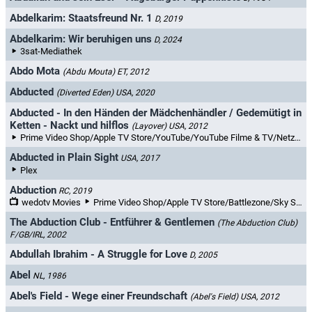
Abdelkarim: Staatsfreund Nr. 1
D, 2019
Abdelkarim: Wir beruhigen uns
D, 2024
3sat-Mediathek
Abdo Mota
(Abdu Mouta)
ET, 2012
Abducted
(Diverted Eden)
USA, 2020
Abducted - In den Händen der Mädchenhändler / Gedemütigt in
Ketten - Nackt und hilflos
(Layover)
USA, 2012
Prime Video Shop/Apple TV Store/YouTube/YouTube Filme & TV/Netzkino/Rakuten TV/wedotv
Abducted in Plain Sight
USA, 2017
Plex
Abduction
RC, 2019
wedotv Movies
Prime Video Shop/Apple TV Store/Battlezone/Sky Store/MagentaTV/YouTube Filme & TV/maxdome/Videoload/Rakuten TV/wedotv
The Abduction Club - Entführer & Gentlemen
(The Abduction Club)
F/GB/IRL, 2002
Abdullah Ibrahim - A Struggle for Love
D, 2005
Abel
NL, 1986
Abel's Field - Wege einer Freundschaft
(Abel's Field)
USA, 2012