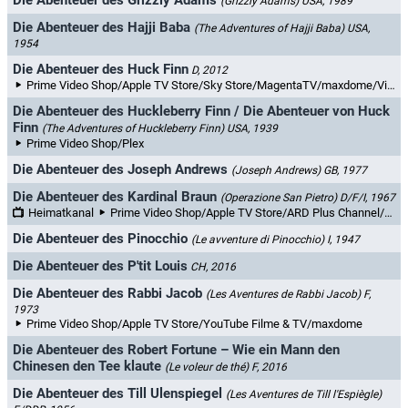
Die Abenteuer des Grizzly Adams
(Grizzly Adams)
USA, 1989
Die Abenteuer des Hajji Baba
(The Adventures of Hajji Baba)
USA,
1954
Die Abenteuer des Huck Finn
D, 2012
Prime Video Shop/Apple TV Store/Sky Store/MagentaTV/maxdome/Videoload/filmfriend/Chili/Rakuten TV
Die Abenteuer des Huckleberry Finn / Die Abenteuer von Huck
Finn
(The Adventures of Huckleberry Finn)
USA, 1939
Prime Video Shop/Plex
Die Abenteuer des Joseph Andrews
(Joseph Andrews)
GB, 1977
Die Abenteuer des Kardinal Braun
(Operazione San Pietro)
D/F/I, 1967
Heimatkanal
Prime Video Shop/Apple TV Store/ARD Plus Channel/ARD Plus/MagentaTV+/YouTube Filme & TV
Die Abenteuer des Pinocchio
(Le avventure di Pinocchio)
I, 1947
Die Abenteuer des P'tit Louis
CH, 2016
Die Abenteuer des Rabbi Jacob
(Les Aventures de Rabbi Jacob)
F,
1973
Prime Video Shop/Apple TV Store/YouTube Filme & TV/maxdome
Die Abenteuer des Robert Fortune – Wie ein Mann den
Chinesen den Tee klaute
(Le voleur de thé)
F, 2016
Die Abenteuer des Till Ulenspiegel
(Les Aventures de Till l'Espiègle)