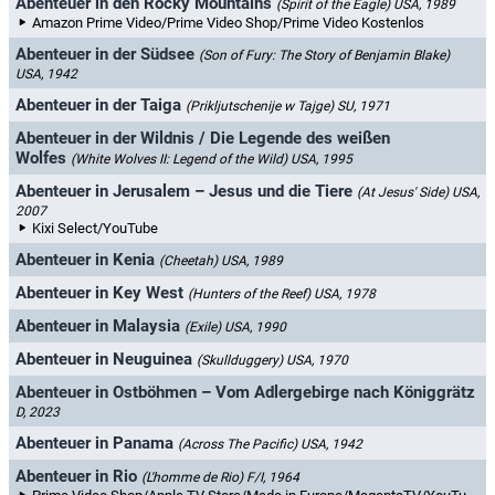
Abenteuer in den Rocky Mountains
(Spirit of the Eagle)
USA, 1989
Amazon Prime Video/Prime Video Shop/Prime Video Kostenlos
Abenteuer in der Südsee
(Son of Fury: The Story of Benjamin Blake)
USA, 1942
Abenteuer in der Taiga
(Prikljutschenije w Tajge)
SU, 1971
Abenteuer in der Wildnis / Die Legende des weißen
Wolfes
(White Wolves II: Legend of the Wild)
USA, 1995
Abenteuer in Jerusalem – Jesus und die Tiere
(At Jesus' Side)
USA,
2007
Kixi Select/YouTube
Abenteuer in Kenia
(Cheetah)
USA, 1989
Abenteuer in Key West
(Hunters of the Reef)
USA, 1978
Abenteuer in Malaysia
(Exile)
USA, 1990
Abenteuer in Neuguinea
(Skullduggery)
USA, 1970
Abenteuer in Ostböhmen – Vom Adlergebirge nach Königgrätz
D, 2023
Abenteuer in Panama
(Across The Pacific)
USA, 1942
Abenteuer in Rio
(L'homme de Rio)
F/I, 1964