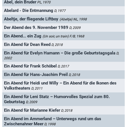
Abel, dein Bruder
PL, 1970
Abelard - Die Entmannung
D, 1977
Abeltje, der fliegende Liftboy
(Abeltje)
NL, 1998
Der Abend des 9. November 1989
D, 2009
Ein Abend... ein Zug
(Un soir, un train)
F/B, 1968
Ein Abend für Dean Reed
D, 2018
Ein Abend für Evelyn Hamann – Die große Geburtstagsgala
D,
2002
Ein Abend für Frank Schöbel
D, 2017
Ein Abend für Hans-Joachim Preil
D, 2018
Ein Abend für Heidi und Willy – Ein Abend für die Ikonen des
Volkstheaters
D, 2011
Ein Abend für Leni Statz – Humorvolles Spezial zum 80.
Geburtstag
D, 2009
Ein Abend für Marianne Kiefer
D, 2018
Ein Abend im Ammerland – Unterwegs rund um das
Zwischenahner Meer
D, 1998