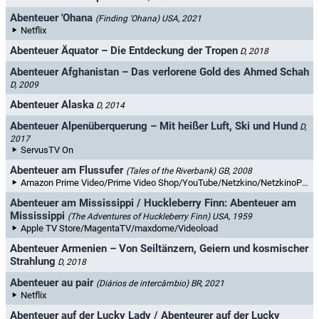
Abenteuer 'Ohana
(Finding 'Ohana)
USA, 2021
Netflix
Abenteuer Äquator – Die Entdeckung der Tropen
D, 2018
Abenteuer Afghanistan – Das verlorene Gold des Ahmed Schah
D, 2009
Abenteuer Alaska
D, 2014
Abenteuer Alpenüberquerung – Mit heißer Luft, Ski und Hund
D,
2017
ServusTV On
Abenteuer am Flussufer
(Tales of the Riverbank)
GB, 2008
Amazon Prime Video/Prime Video Shop/YouTube/Netzkino/NetzkinoPlus
Abenteuer am Mississippi / Huckleberry Finn: Abenteuer am
Mississippi
(The Adventures of Huckleberry Finn)
USA, 1959
Apple TV Store/MagentaTV/maxdome/Videoload
Abenteuer Armenien – Von Seiltänzern, Geiern und kosmischer
Strahlung
D, 2018
Abenteuer au pair
(Diários de intercâmbio)
BR, 2021
Netflix
Abenteuer auf der Lucky Lady / Abenteurer auf der Lucky