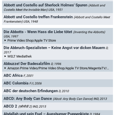
Abbott und Costello auf Sherlock Holmes' Spuren
(Abbott and
Costello Meet the Invisible Man)
USA, 1951
Abbott und Costello treffen Frankenstein
(Abbott and Costello Meet
Frankenstein)
USA, 1948
Die Abbotts - Wenn Hass die Liebe tötet
(Inventing the Abbotts)
USA, 1997
Prime Video Shop/Apple TV Store
Die Abbruch-Spezialisten – Keine Angst vor dicken Mauern
D,
2017
WELT Mediathek
Abbuzze! Der Badesalzfilm
D, 1996
Amazon Prime Video/Prime Video Shop/Apple TV Store/MagentaTV/maxdome/Videoload/filmfriend
ABC Africa
F, 2001
ABC Colombia
F/I, 2006
ABC der deutschen Erfindungen
D, 2010
ABCD: Any Body Can Dance
(Abcd- Any Body Can Dance)
IND, 2013
ABCD 2
(एबीसीडी 2)
IND, 2015
Abdallah und sein Esel – Augsburger Puppenkiste
D, 1984