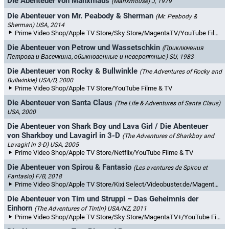
Die Abenteuer von Manxmaus
(Manxmouse)
J, 1979
Die Abenteuer von Mr. Peabody & Sherman
(Mr. Peabody &
Sherman)
USA, 2014
Prime Video Shop/Apple TV Store/Sky Store/MagentaTV/YouTube Filme & TV/maxdome/Videoload/Chili/Rakuten TV
Die Abenteuer von Petrow und Wassetschkin
(Приключения
Петрова и Васечкина, обыкновенные и невероятные)
SU, 1983
Die Abenteuer von Rocky & Bullwinkle
(The Adventures of Rocky and
Bullwinkle)
USA/D, 2000
Prime Video Shop/Apple TV Store/YouTube Filme & TV
Die Abenteuer von Santa Claus
(The Life & Adventures of Santa Claus)
USA, 2000
Die Abenteuer von Shark Boy und Lava Girl / Die Abenteuer
von Sharkboy und Lavagirl in 3-D
(The Adventures of Sharkboy and
Lavagirl in 3-D)
USA, 2005
Prime Video Shop/Apple TV Store/Netflix/YouTube Filme & TV
Die Abenteuer von Spirou & Fantasio
(Les aventures de Spirou et
Fantasio)
F/B, 2018
Prime Video Shop/Apple TV Store/Kixi Select/Videobuster.de/MagentaTV/YouTube Filme & TV/maxdome/Videoload
Die Abenteuer von Tim und Struppi – Das Geheimnis der
Einhorn
(The Adventures of Tintin)
USA/NZ, 2011
Prime Video Shop/Apple TV Store/Sky Store/MagentaTV+/YouTube Filme & TV/maxdome/Rakuten TV