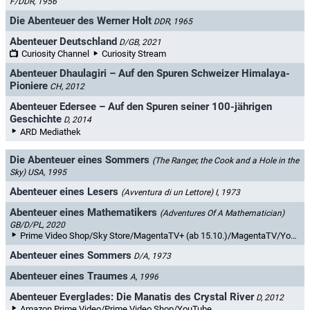
F/DDR, 1956
Die Abenteuer des Werner Holt
DDR, 1965
Abenteuer Deutschland
D/GB, 2021
Curiosity Channel
Curiosity Stream
Abenteuer Dhaulagiri – Auf den Spuren Schweizer Himalaya-
Pioniere
CH, 2012
Abenteuer Edersee – Auf den Spuren seiner 100-jährigen
Geschichte
D, 2014
ARD Mediathek
Die Abenteuer eines Sommers
(The Ranger, the Cook and a Hole in the
Sky)
USA, 1995
Abenteuer eines Lesers
(Avventura di un Lettore)
I, 1973
Abenteuer eines Mathematikers
(Adventures Of A Mathematician)
GB/D/PL, 2020
Prime Video Shop/Sky Store/MagentaTV+ (ab 15.10.)/MagentaTV/YouTube Filme & TV/maxdome/Videoload
Abenteuer eines Sommers
D/A, 1973
Abenteuer eines Traumes
A, 1996
Abenteuer Everglades: Die Manatis des Crystal River
D, 2012
Amazon Prime Video/Prime Video Shop/YouTube