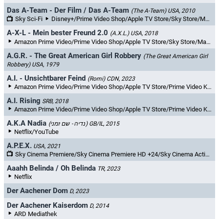
Das A-Team - Der Film / Das A-Team
(The A-Team)
USA, 2010
Sky Sci-Fi
Disney+/Prime Video Shop/Apple TV Store/Sky Store/MagentaTV/YouTube Filme & TV/maxdome/Videoload/Rakuten TV
A-X-L - Mein bester Freund 2.0
(A.X.L.)
USA, 2018
Amazon Prime Video/Prime Video Shop/Apple TV Store/Sky Store/MagentaTV/YouTube Filme & TV/maxdome/Videoload/Rakuten TV
A.G.R. - The Great American Girl Robbery
(The Great American Girl
Robbery)
USA, 1979
A.I. - Unsichtbarer Feind
(Romi)
CDN, 2023
Amazon Prime Video/Prime Video Shop/Apple TV Store/Prime Video Kostenlos/Sky Store/Videobuster.de/YouTube Filme & TV/maxdome
A.I. Rising
SRB, 2018
Amazon Prime Video/Prime Video Shop/Apple TV Store/Prime Video Kostenlos/Adrenalin/Sky Store/MagentaTV/YouTube/YouTube Filme & TV/maxdome/Videoload/Netzkino/Chili/Rakuten TV
A.K.A Nadia
(נדיה - שם זמני)
GB/IL, 2015
Netflix/YouTube
A.P.E.X.
USA, 2021
Sky Cinema Premiere/Sky Cinema Premiere HD +24/Sky Cinema Action/Sky Cinema Action HD +24/4+
Aaahh Belinda / Oh Belinda
TR, 2023
Netflix
Der Aachener Dom
D, 2023
Der Aachener Kaiserdom
D, 2014
ARD Mediathek