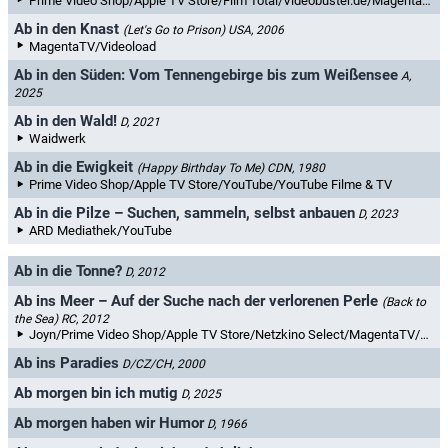
Prime Video Shop/Apple TV Store/Film Total/Videobuster.de/MagentaTV/YouTube Filme & TV/maxdome/Videoload
Ab in den Knast
(Let's Go to Prison)
USA, 2006
MagentaTV/Videoload
Ab in den Süden: Vom Tennengebirge bis zum Weißensee
A,
2025
Ab in den Wald!
D, 2021
Waidwerk
Ab in die Ewigkeit
(Happy Birthday To Me)
CDN, 1980
Prime Video Shop/Apple TV Store/YouTube/YouTube Filme & TV
Ab in die Pilze – Suchen, sammeln, selbst anbauen
D, 2023
ARD Mediathek/YouTube
Ab in die Tonne?
D, 2012
Ab ins Meer – Auf der Suche nach der verlorenen Perle
(Back to
the Sea)
RC, 2012
Joyn/Prime Video Shop/Apple TV Store/Netzkino Select/MagentaTV/YouTube/maxdome/Videoload/Netzkino/NetzkinoPlus
Ab ins Paradies
D/CZ/CH, 2000
Ab morgen bin ich mutig
D, 2025
Ab morgen haben wir Humor
D, 1966