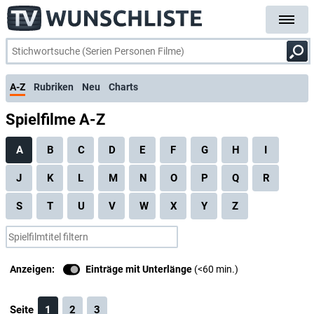
A-Z
Rubriken
Neu
Charts
Spielfilme A-Z
A
B
C
D
E
F
G
H
I
J
K
L
M
N
O
P
Q
R
S
T
U
V
W
X
Y
Z
Anzeigen:
Einträge mit Unterlänge
(<60 min.)
Seite
1
2
3