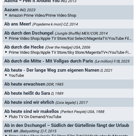
Aatma – Feel It Around You
IND, 2013
Aazam
IND, 2023
Amazon Prime Video/Prime Video Shop
Ab ans Meer!
(Pojedeme k mori)
CZ, 2014
Ab durch den Dschungel
(Jungle Shuffle)
MEX/COR, 2014
Prime Video Shop/Apple TV Store/Kixi Select/MagentaTV/YouTube Filme & TV/maxdome/Videoload
Ab durch die Hecke
(Over the Hedge)
USA, 2006
Prime Video Shop/Apple TV Store/Sky Store/MagentaTV+/YouTube Filme & TV/maxdome/Chili/Rakuten TV
Ab durch die Mitte - Mit Vollgas durch Paris
(Le million)
F/B, 2025
Ab heute - Der lange Weg zum eigenen Namen
D, 2021
YouTube
Ab heute erwachsen
DDR, 1985
Ab heute heißt du Sara
D, 1989
Ab heute sind wir ehrlich
(L'ora legale)
I, 2017
Ab heute sind wir makellos
(Perfect People)
USA, 1988
Pluto TV On Demand/YouTube
Ab in den Dschungel – Südlich der Gürtellinie fängt der Urlaub
erst an
(Babysitting 2)
F, 2015