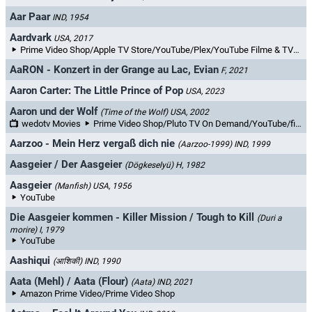
Aar Paar
IND, 1954
Aardvark
USA, 2017
Prime Video Shop/Apple TV Store/YouTube/Plex/YouTube Filme & TV/Netzkino
AaRON - Konzert in der Grange au Lac, Evian
F, 2021
Aaron Carter: The Little Prince of Pop
USA, 2023
Aaron und der Wolf
(Time of the Wolf)
USA, 2002
wedotv Movies
Prime Video Shop/Pluto TV On Demand/YouTube/filmfriend/wedotv
Aarzoo - Mein Herz vergaß dich nie
(Aarzoo-1999)
IND, 1999
Aasgeier / Der Aasgeier
(Dögkeselyü)
H, 1982
Aasgeier
(Manfish)
USA, 1956
YouTube
Die Aasgeier kommen - Killer Mission / Tough to Kill
(Duri a
morire)
I, 1979
YouTube
Aashiqui
(आशिकी)
IND, 1990
Aata (Mehl) / Aata (Flour)
(Aata)
IND, 2021
Amazon Prime Video/Prime Video Shop