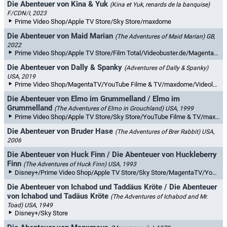
Die Abenteuer von Kina & Yuk
(Kina et Yuk, renards de la banquise)
F/CDN/I, 2023
Prime Video Shop/Apple TV Store/Sky Store/maxdome
Die Abenteuer von Maid Marian
(The Adventures of Maid Marian)
GB,
2022
Prime Video Shop/Apple TV Store/Film Total/Videobuster.de/MagentaTV/YouTube Filme & TV/maxdome/Videoload
Die Abenteuer von Dally & Spanky
(Adventures of Dally & Spanky)
USA, 2019
Prime Video Shop/MagentaTV/YouTube Filme & TV/maxdome/Videoload/Rakuten TV
Die Abenteuer von Elmo im Grummelland / Elmo im
Grummelland
(The Adventures of Elmo in Grouchland)
USA, 1999
Prime Video Shop/Apple TV Store/Sky Store/YouTube Filme & TV/maxdome
Die Abenteuer von Bruder Hase
(The Adventures of Brer Rabbit)
USA,
2006
Die Abenteuer von Huck Finn / Die Abenteuer von Huckleberry
Finn
(The Adventures of Huck Finn)
USA, 1993
Disney+/Prime Video Shop/Apple TV Store/Sky Store/MagentaTV/YouTube Filme & TV/Videoload
Die Abenteuer von Ichabod und Taddäus Kröte / Die Abenteuer
von Ichabod und Tadäus Kröte
(The Adventures of Ichabod and Mr.
Toad)
USA, 1949
Disney+/Sky Store