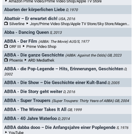
Amazon Prime Video/Prime Video Shop/Apple TV Store
Abarten der körperlichen Liebe
D, 1970
Abattoir – Er erwartet dich!
USA, 2016
Silverline
Joyn/Prime Video Shop/Apple TV Store/Sky Store/MagentaTV/YouTube/YouTube Filme & TV/maxdome/Videoload/Netzkino/Rakuten TV
Abba - Dancing Queen
S, 2013
ABBA - Der Film
(ABBA: The Movie)
AUS/S, 1977
ORF III
Prime Video Shop
ABBA - Die ganze Geschichte
(ABBA: Against the Odds)
GB, 2023
Phoenix
ARD Mediathek
ABBA - die Pop-Legende – Hits, Erinnerungen, Geschichten
D,
2002
ABBA - Die Show – Die Geschichte einer Kult-Band
D, 2005
ABBA - Die Story geht weiter
D, 2016
ABBA - Super Troupers
(Super Troupers: Thirty Years of ABBA)
GB, 2004
ABBA - The Winner Takes It All
GB, 1999
ABBA - 40 Jahre Waterloo
D, 2014
ABBA dabba dooo – Die Anfangsjahre einer Poplegende
S, 1976
YouTube