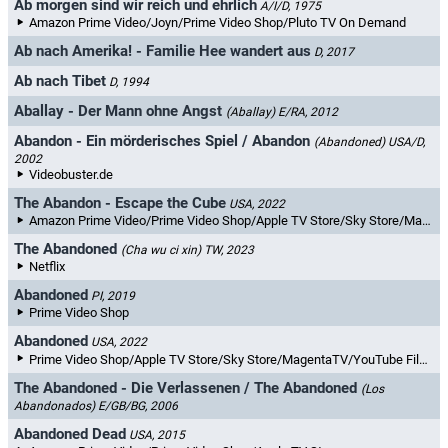
Ab morgen sind wir reich und ehrlich
A/I/D, 1975
Amazon Prime Video/Joyn/Prime Video Shop/Pluto TV On Demand
Ab nach Amerika! - Familie Hee wandert aus
D, 2017
Ab nach Tibet
D, 1994
Aballay - Der Mann ohne Angst
(Aballay)
E/RA, 2012
Abandon - Ein mörderisches Spiel / Abandon
(Abandoned)
USA/D,
2002
Videobuster.de
The Abandon - Escape the Cube
USA, 2022
Amazon Prime Video/Prime Video Shop/Apple TV Store/Sky Store/MagentaTV/YouTube Filme & TV/maxdome/Videoload
The Abandoned
(Cha wu ci xin)
TW, 2023
Netflix
Abandoned
PI, 2019
Prime Video Shop
Abandoned
USA, 2022
Prime Video Shop/Apple TV Store/Sky Store/MagentaTV/YouTube Filme & TV/maxdome/Videoload
The Abandoned - Die Verlassenen / The Abandoned
(Los
Abandonados)
E/GB/BG, 2006
Abandoned Dead
USA, 2015