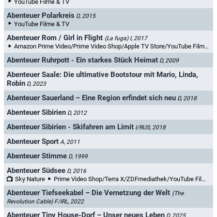
YouTube Filme & TV
Abenteuer Polarkreis
D, 2015
YouTube Filme & TV
Abenteuer Rom / Girl in Flight
(La fuga)
I, 2017
Amazon Prime Video/Prime Video Shop/Apple TV Store/YouTube Filme & TV
Abenteuer Ruhrpott - Ein starkes Stück Heimat
D, 2009
Abenteuer Saale: Die ultimative Bootstour mit Mario, Linda,
Robin
D, 2023
Abenteuer Sauerland – Eine Region erfindet sich neu
D, 2018
Abenteuer Sibirien
D, 2012
Abenteuer Sibirien - Skifahren am Limit
I/RUS, 2018
Abenteuer Sport
A, 2011
Abenteuer Stimme
D, 1999
Abenteuer Südsee
D, 2016
Sky Nature
Prime Video Shop/Terra X/ZDFmediathek/YouTube Filme & TV/3sat-Mediathek
Abenteuer Tiefseekabel – Die Vernetzung der Welt
(The
Revolution Cable)
F/IRL, 2022
Abenteuer Tiny House-Dorf – Unser neues Leben
D, 2025