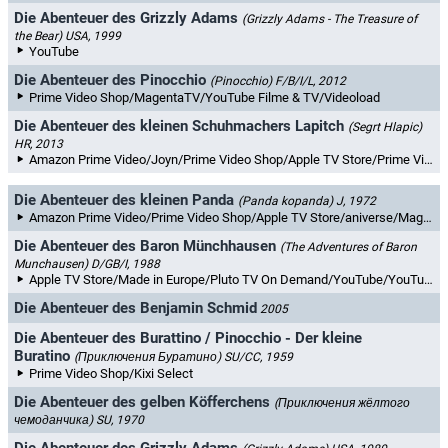
Die Abenteuer des Grizzly Adams
(Grizzly Adams - The Treasure of
the Bear)
USA, 1999
YouTube
Die Abenteuer des Pinocchio
(Pinocchio)
F/B/I/L, 2012
Prime Video Shop/MagentaTV/YouTube Filme & TV/Videoload
Die Abenteuer des kleinen Schuhmachers Lapitch
(Segrt Hlapic)
HR, 2013
Amazon Prime Video/Joyn/Prime Video Shop/Apple TV Store/Prime Video Kostenlos/Kixi Select/MagentaTV/YouTube/YouTube Filme & TV/maxdome/Videoload/Netzkino/Rakuten TV
Die Abenteuer des kleinen Panda
(Panda kopanda)
J, 1972
Amazon Prime Video/Prime Video Shop/Apple TV Store/aniverse/MagentaTV/Videoload/Rakuten TV
Die Abenteuer des Baron Münchhausen
(The Adventures of Baron
Munchausen)
D/GB/I, 1988
Apple TV Store/Made in Europe/Pluto TV On Demand/YouTube/YouTube Filme & TV
Die Abenteuer des Benjamin Schmid
2005
Die Abenteuer des Burattino / Pinocchio - Der kleine
Buratino
(Приключения Буратино)
SU/CC, 1959
Prime Video Shop/Kixi Select
Die Abenteuer des gelben Köfferchens
(Приключения жёлтого
чемоданчика)
SU, 1970