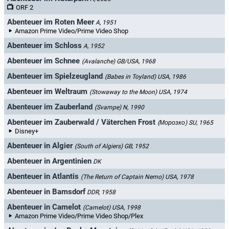
ORF 2
Abenteuer im Roten Meer
A, 1951
Amazon Prime Video/Prime Video Shop
Abenteuer im Schloss
A, 1952
Abenteuer im Schnee
(Avalanche)
GB/USA, 1968
Abenteuer im Spielzeugland
(Babes in Toyland)
USA, 1986
Abenteuer im Weltraum
(Stowaway to the Moon)
USA, 1974
Abenteuer im Zauberland
(Svampe)
N, 1990
Abenteuer im Zauberwald / Väterchen Frost
(Морозко)
SU, 1965
Disney+
Abenteuer in Algier
(South of Algiers)
GB, 1952
Abenteuer in Argentinien
DK
Abenteuer in Atlantis
(The Return of Captain Nemo)
USA, 1978
Abenteuer in Bamsdorf
DDR, 1958
Abenteuer in Camelot
(Camelot)
USA, 1998
Amazon Prime Video/Prime Video Shop/Plex