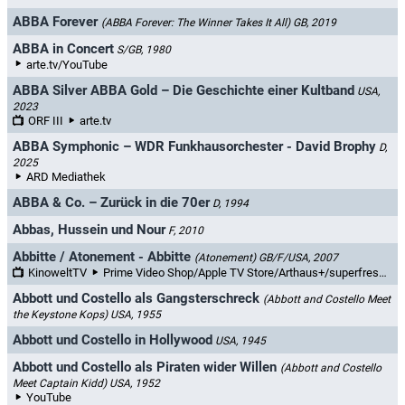
ABBA Forever
(ABBA Forever: The Winner Takes It All)
GB, 2019
ABBA in Concert
S/GB, 1980
arte.tv/YouTube
ABBA Silver ABBA Gold – Die Geschichte einer Kultband
USA,
2023
ORF III
arte.tv
ABBA Symphonic – WDR Funkhausorchester - David Brophy
D,
2025
ARD Mediathek
ABBA & Co. – Zurück in die 70er
D, 1994
Abbas, Hussein und Nour
F, 2010
Abbitte / Atonement - Abbitte
(Atonement)
GB/F/USA, 2007
KinoweltTV
Prime Video Shop/Apple TV Store/Arthaus+/superfresh/Rakuten TV
Abbott und Costello als Gangsterschreck
(Abbott and Costello Meet
the Keystone Kops)
USA, 1955
Abbott und Costello in Hollywood
USA, 1945
Abbott und Costello als Piraten wider Willen
(Abbott and Costello
Meet Captain Kidd)
USA, 1952
YouTube