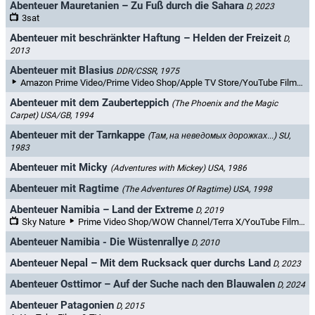
Abenteuer Mauretanien – Zu Fuß durch die Sahara
D, 2023
3sat
Abenteuer mit beschränkter Haftung – Helden der Freizeit
D,
2013
Abenteuer mit Blasius
DDR/CSSR, 1975
Amazon Prime Video/Prime Video Shop/Apple TV Store/YouTube Filme & TV
Abenteuer mit dem Zauberteppich
(The Phoenix and the Magic
Carpet)
USA/GB, 1994
Abenteuer mit der Tarnkappe
(Там, на неведомых дорожках...)
SU,
1983
Abenteuer mit Micky
(Adventures with Mickey)
USA, 1986
Abenteuer mit Ragtime
(The Adventures Of Ragtime)
USA, 1998
Abenteuer Namibia – Land der Extreme
D, 2019
Sky Nature
Prime Video Shop/WOW Channel/Terra X/YouTube Filme & TV
Abenteuer Namibia - Die Wüstenrallye
D, 2010
Abenteuer Nepal – Mit dem Rucksack quer durchs Land
D, 2023
Abenteuer Osttimor – Auf der Suche nach den Blauwalen
D, 2024
Abenteuer Patagonien
D, 2015