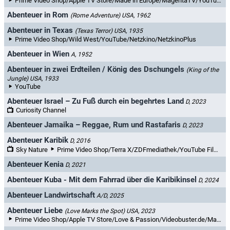
Prime Video Shop/Apple TV Store/Made in Europe/MagentaTV/YouTube Filme & TV/maxdome/Videoload
Abenteuer in Rom
(Rome Adventure)
USA, 1962
Abenteuer in Texas
(Texas Terror)
USA, 1935
Prime Video Shop/Wild West/YouTube/Netzkino/NetzkinoPlus
Abenteuer in Wien
A, 1952
Abenteuer in zwei Erdteilen / König des Dschungels
(King of the
Jungle)
USA, 1933
YouTube
Abenteuer Israel – Zu Fuß durch ein begehrtes Land
D, 2023
Curiosity Channel
Abenteuer Jamaika – Reggae, Rum und Rastafaris
D, 2023
Abenteuer Karibik
D, 2016
Sky Nature
Prime Video Shop/Terra X/ZDFmediathek/YouTube Filme & TV/3sat-Mediathek
Abenteuer Kenia
D, 2021
Abenteuer Kuba - Mit dem Fahrrad über die Karibikinsel
D, 2024
Abenteuer Landwirtschaft
A/D, 2025
Abenteuer Liebe
(Love Marks the Spot)
USA, 2023
Prime Video Shop/Apple TV Store/Love & Passion/Videobuster.de/MagentaTV/YouTube Filme & TV/maxdome/Videoload/Rakuten TV