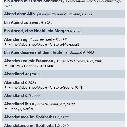
Ein Abend mit Romy Schneider
(Conversation avec Romy Schneider)
F,
2017
Abend ohne Alibi
(In nome del popolo italiano)
I, 1971
Ein Abend zu zweit
A, 1984
Ein Abend, eine Nacht, ein Morgen
D, 1973
Abendanzug
(Tenue de soirée)
F, 1985
Prime Video Shop/Apple TV Store/Moviecult
Ein Abendessen mit dem Teufel
(Le Souper)
F, 1992
Abendessen mit Freunden
(Dinner with Friends)
USA, 2001
HBO Max Channel/HBO Max
Abendland
A/D, 2011
Abendland
D, 2024
Prime Video Shop/Apple TV Store/Sooner/Chili
Abendland
D/P, 1999
Abendland Ibiza
(Ibiza Occident)
A/E, 2011
Disney+/Netflix
Abendstunde im Spätherbst
D, 1988
Abendstunde im Spätherbst
D, 1960