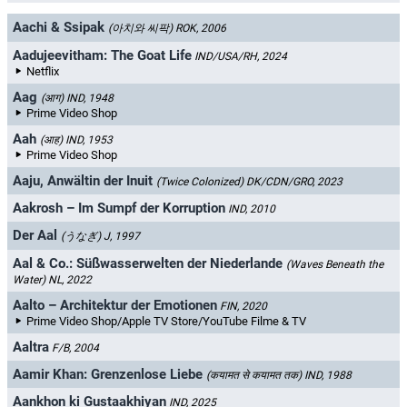
Aachi & Ssipak
(아치와 씨팍)
ROK, 2006
Aadujeevitham: The Goat Life
IND/USA/RH, 2024
Netflix
Aag
(आग)
IND, 1948
Prime Video Shop
Aah
(आह)
IND, 1953
Prime Video Shop
Aaju, Anwältin der Inuit
(Twice Colonized)
DK/CDN/GRO, 2023
Aakrosh – Im Sumpf der Korruption
IND, 2010
Der Aal
(うなぎ)
J, 1997
Aal & Co.: Süßwasserwelten der Niederlande
(Waves Beneath the
Water)
NL, 2022
Aalto – Architektur der Emotionen
FIN, 2020
Prime Video Shop/Apple TV Store/YouTube Filme & TV
Aaltra
F/B, 2004
Aamir Khan: Grenzenlose Liebe
(कयामत से कयामत तक)
IND, 1988
Aankhon ki Gustaakhiyan
IND, 2025