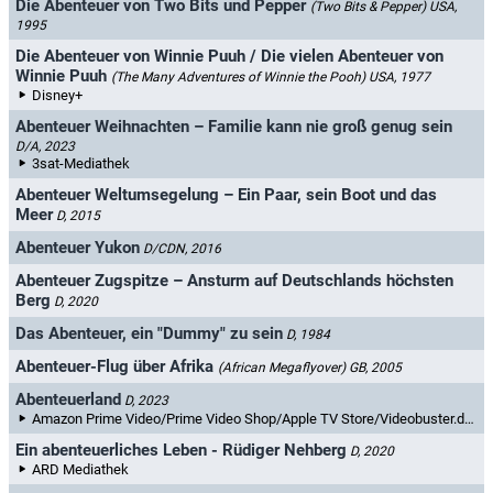
Die Abenteuer von Two Bits und Pepper
(Two Bits & Pepper)
USA,
1995
Die Abenteuer von Winnie Puuh / Die vielen Abenteuer von
Winnie Puuh
(The Many Adventures of Winnie the Pooh)
USA, 1977
Disney+
Abenteuer Weihnachten – Familie kann nie groß genug sein
D/A, 2023
3sat-Mediathek
Abenteuer Weltumsegelung – Ein Paar, sein Boot und das
Meer
D, 2015
Abenteuer Yukon
D/CDN, 2016
Abenteuer Zugspitze – Ansturm auf Deutschlands höchsten
Berg
D, 2020
Das Abenteuer, ein "Dummy" zu sein
D, 1984
Abenteuer-Flug über Afrika
(African Megaflyover)
GB, 2005
Abenteuerland
D, 2023
Amazon Prime Video/Prime Video Shop/Apple TV Store/Videobuster.de/MagentaTV/YouTube Filme & TV/maxdome/Videoload
Ein abenteuerliches Leben - Rüdiger Nehberg
D, 2020
ARD Mediathek