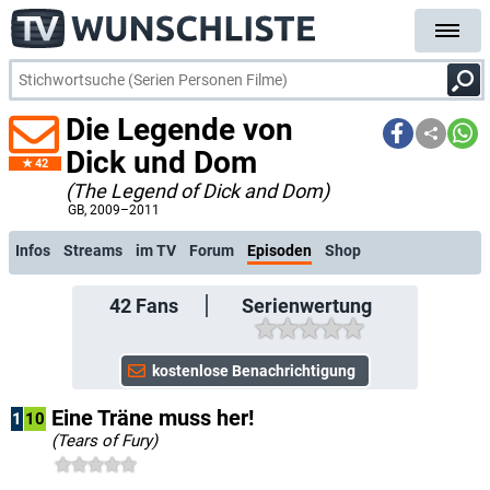
Die Legende von
Dick und Dom
42
(The Legend of Dick and Dom)
kostenlose E-Mail-Benachrichtigung bei Streaming- oder TV-Start
GB
, 2009–2011
Infos
Streams
im TV
Forum
Episoden
Shop
42
Fans
Serienwertung
Eine Träne muss her!
1
10
(Tears of Fury)