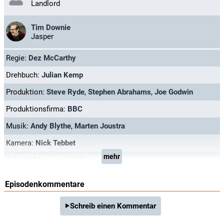
Landlord
Tim Downie
Jasper
Regie:
Dez McCarthy
Drehbuch:
Julian Kemp
Produktion:
Steve Ryde
,
Stephen Abrahams
,
Joe Godwin
Produktionsfirma:
BBC
Musik:
Andy Blythe
,
Marten Joustra
Kamera:
Nick Tebbet
mehr
Schnitt:
Marco van Welzen
Episodenkommentare
Schreib einen Kommentar