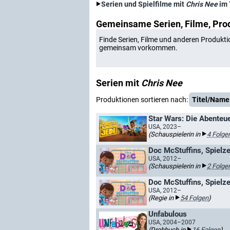
Serien und Spielfilme mit
Chris Nee
im 
Gemeinsame Serien, Filme, Pro
Finde Serien, Filme und anderen Produkti
gemeinsam vorkommen.
Serien mit
Chris Nee
Produktionen sortieren nach:
Titel/Name
USA, 2023–
(Schauspielerin in
4 Folge
Doc McStuffins, Spielze
USA, 2012–
(Schauspielerin in
2 Folge
Doc McStuffins, Spielze
USA, 2012–
(Regie in
54 Folgen
)
Unfabulous
USA, 2004–2007
(Drehbuch in
16 Folgen
)