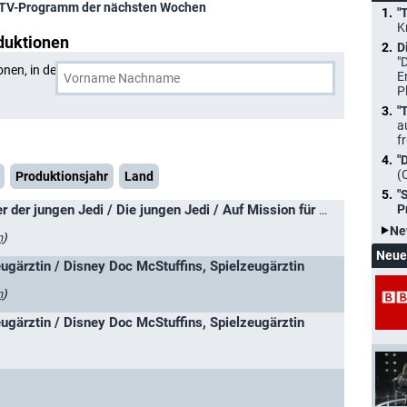
TV-Programm der nächsten Wochen
"
K
duktionen
D
"
onen, in denen
Chris Nee
und eine weitere Person
E
P
"
a
f
"
(
Produktionsjahr
Land
"
P
Star Wars: Die Abenteuer der jungen Jedi / Die jungen Jedi / Auf Mission für Meister Yoda
Ne
n
)
Neue
ugärztin / Disney Doc McStuffins, Spielzeugärztin
n
)
ugärztin / Disney Doc McStuffins, Spielzeugärztin