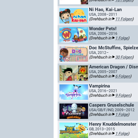
Ni Hao, Kai-Lan
USA, 2008–2011
(Drehbuch in
11 Folgen
)
Wonder Pets!
USA, 2006–2016
(Drehbuch in
1 Folge
)
Doc McStuffins, Spielze
USA, 2012–
(Drehbuch in
30 Folgen
)
American Dragon / Dis
USA, 2005–2007
(Drehbuch in
6 Folgen
)
Vampirina
USA, 2016–2021
(Drehbuch in
9 Folgen
)
Caspers Gruselschule
USA/GB/F/IND, 2009–2012
(Drehbuch in
1 Folge
)
Henry Knuddelmonster
GB, 2013–2015
(Drehbuch in
1 Folge
)