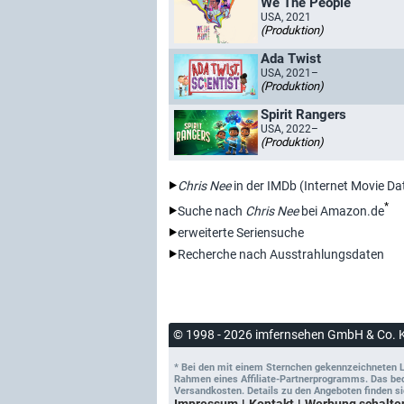
We The People
USA, 2021
(Produktion)
Ada Twist
USA, 2021–
(Produktion)
Spirit Rangers
USA, 2022–
(Produktion)
Chris Nee
in der IMDb (Internet Movie D
*
Suche nach
Chris Nee
bei Amazon.de
erweiterte Seriensuche
Recherche nach Ausstrahlungsdaten
© 1998 - 2026 imfernsehen GmbH & Co. 
* Bei den mit einem Sternchen gekennzeichneten Lin
Rahmen eines Affiliate-Partnerprogramms. Das bedeu
Versandkosten. Details zu den Angeboten finden si
Impressum
Kontakt
Werbung schalte