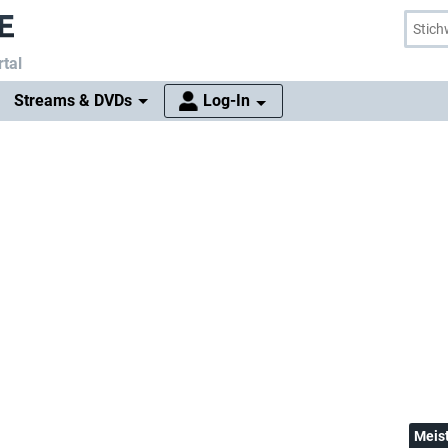
tal
Streams & DVDs
Log-In
Meis