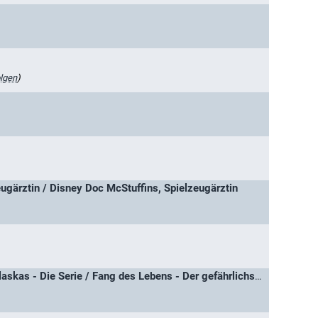
lgen
)
ugärztin / Disney Doc McStuffins, Spielzeugärztin
Der gefährlichste Job Alaskas - Die Serie / Fang des Lebens - Der gefährlichste Job Alaskas