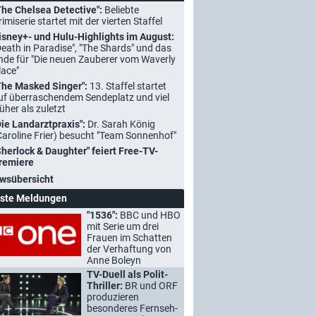
The Chelsea Detective":
Beliebte
rimiserie startet mit der vierten Staffel
isney+- und Hulu-Highlights im August:
Death in Paradise", "The Shards" und das
nde für "Die neuen Zauberer vom Waverly
lace"
The Masked Singer":
13. Staffel startet
uf überraschendem Sendeplatz und viel
rüher als zuletzt
Die Landarztpraxis":
Dr. Sarah König
Caroline Frier) besucht "Team Sonnenhof"
Sherlock & Daughter" feiert Free-TV-
remiere
wsübersicht
ste Meldungen
"1536":
BBC und HBO
mit Serie um drei
Frauen im Schatten
der Verhaftung von
Anne Boleyn
TV-Duell als Polit-
Thriller:
BR und ORF
produzieren
besonderes Fernseh-