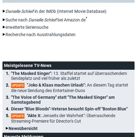
Danielle Schleif
in der IMDb (Internet Movie Database)
*
Suche nach
Danielle Schleif
bei Amazon.de
erweiterte Seriensuche
Recherche nach Ausstrahlungsdaten
Meistgelesene TV-News
"The Masked Singer":
13. Staffel startet auf überraschendem
Sendeplatz und viel früher als zuletzt
"Joko & Klaas machen Urlaub":
An diesem Tag startet
UPDATE
die neue Sendung des Entertainer-Duos
"The Voice of Germany" statt "The Masked Singer" am
Samstagabend
Dieser "Blue Bloods"-Veteran besucht Spin-off "Boston Blue"
"Akte X:
Jenseits der Wahrheit": Überraschende
UPDATE
Streaming-Premiere für Director's Cut
Newsübersicht
Neueste Meldungen