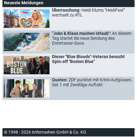
Neueste Meldungen
Überraschung:
Heidi Klums "HeidiFest"
wechselt zu RTL
"Joko & Klaas machen Urlaub":
An diesem
Tag startet die neue Sendung des
Entertainer-Duos
Dieser "Blue Bloods"-Veteran besucht
Spin-off "Boston Blue"
Quoten:
ZDF punktet mit Krimi-Aufgüssen,
Sat.1 mit Zweitliga-Auftakt
© 1998 - 2026 imfernsehen GmbH & Co. KG