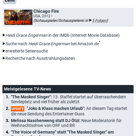
Land
Chicago Fire
USA, 2012–
(Schauspieler/Schauspielerin in
5 Folgen
)
Heidi Grace Engerman
in der IMDb (Internet Movie Database)
*
Suche nach
Heidi Grace Engerman
bei Amazon.de
erweiterte Seriensuche
Recherche nach Ausstrahlungsdaten
Meistgelesene TV-News
"The Masked Singer":
13. Staffel startet auf überraschendem
Sendeplatz und viel früher als zuletzt
"Joko & Klaas machen Urlaub":
An diesem Tag startet
UPDATE
die neue Sendung des Entertainer-Duos
Melissa Naschenweng statt DJ Ötzi:
Neue Moderatorin für
Weihnachtsshow von ORF und BR
"The Voice of Germany" statt "The Masked Singer" am