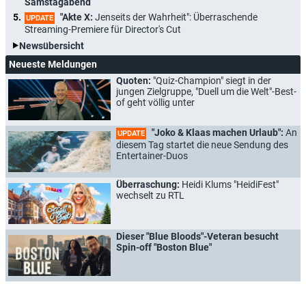
Samstagabend
"Akte X:
Jenseits der Wahrheit": Überraschende
UPDATE
Streaming-Premiere für Director's Cut
Newsübersicht
Neueste Meldungen
Quoten:
"Quiz-Champion" siegt in der
jungen Zielgruppe, "Duell um die Welt"-Best-
of geht völlig unter
"Joko & Klaas machen Urlaub":
An
UPDATE
diesem Tag startet die neue Sendung des
Entertainer-Duos
Überraschung:
Heidi Klums "HeidiFest"
wechselt zu RTL
Dieser "Blue Bloods"-Veteran besucht
Spin-off "Boston Blue"