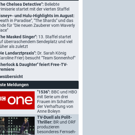
The Chelsea Detective":
Beliebte
rimiserie startet mit der vierten Staffel
isney+- und Hulu-Highlights im August:
Death in Paradise", "The Shards" und das
nde für "Die neuen Zauberer vom Waverly
lace"
The Masked Singer":
13. Staffel startet
uf überraschendem Sendeplatz und viel
rüher als zuletzt
Die Landarztpraxis":
Dr. Sarah König
Caroline Frier) besucht "Team Sonnenhof"
Sherlock & Daughter" feiert Free-TV-
remiere
wsübersicht
ste Meldungen
"1536":
BBC und HBO
mit Serie um drei
Frauen im Schatten
der Verhaftung von
Anne Boleyn
TV-Duell als Polit-
Thriller:
BR und ORF
produzieren
besonderes Fernseh-