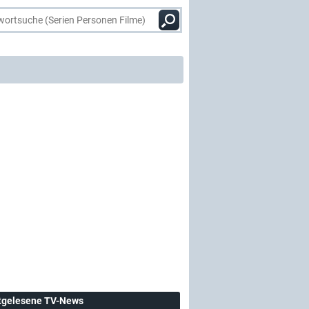
tgelesene TV-News