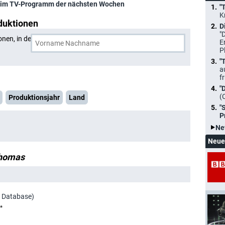
im TV-Programm der nächsten Wochen
"
K
duktionen
D
"
onen, in denen
Jodi Thomas
und eine weitere Person
E
P
"
a
f
"
(
Produktionsjahr
Land
"
P
Ne
Neue
Thomas
e Database)
*