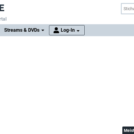
tal
Streams & DVDs
Log-In
Meis