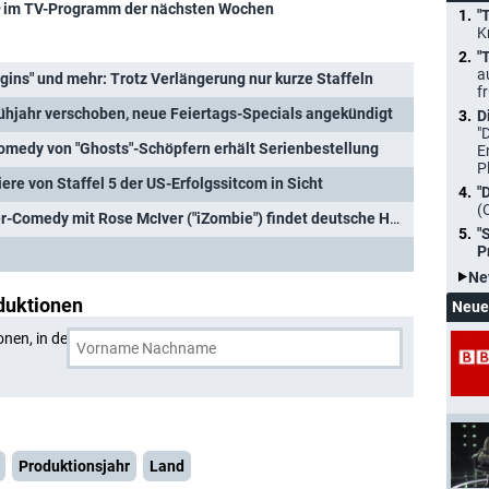
im TV-Programm der nächsten Wochen
"
K
"
a
rigins" und mehr: Trotz Verlängerung nur kurze Staffeln
f
Frühjahr verschoben, neue Feiertags-Specials angekündigt
D
"
Comedy von "Ghosts"-Schöpfern erhält Serienbestellung
E
P
re von Staffel 5 der US-Erfolgssitcom in Sicht
"
(
[UPDATE 2] "Ghosts": Geister-Comedy mit Rose McIver ("iZombie") findet deutsche Heimat
"
P
Ne
duktionen
Neue
onen, in denen
Joe Wiseman
und eine weitere Person
Produktionsjahr
Land