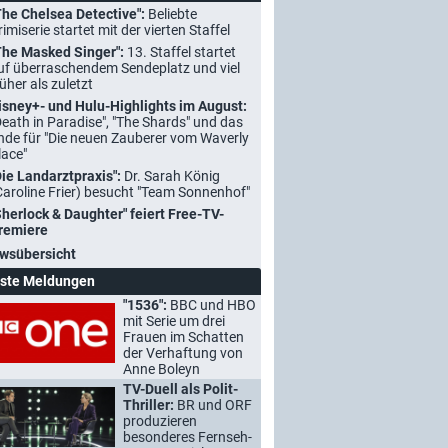
The Chelsea Detective":
Beliebte
rimiserie startet mit der vierten Staffel
The Masked Singer":
13. Staffel startet
uf überraschendem Sendeplatz und viel
rüher als zuletzt
isney+- und Hulu-Highlights im August:
Death in Paradise", "The Shards" und das
nde für "Die neuen Zauberer vom Waverly
lace"
Die Landarztpraxis":
Dr. Sarah König
Caroline Frier) besucht "Team Sonnenhof"
Sherlock & Daughter" feiert Free-TV-
remiere
wsübersicht
ste Meldungen
"1536":
BBC und HBO
mit Serie um drei
Frauen im Schatten
der Verhaftung von
Anne Boleyn
TV-Duell als Polit-
Thriller:
BR und ORF
produzieren
besonderes Fernseh-