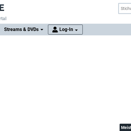
tal
Streams & DVDs
Log-In
Meis