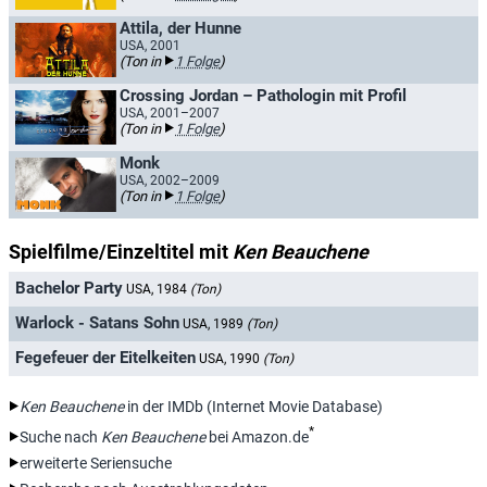
Attila, der Hunne
USA, 2001
(Ton in
1 Folge
)
Crossing Jordan – Pathologin mit Profil
USA, 2001–2007
(Ton in
1 Folge
)
Monk
USA, 2002–2009
(Ton in
1 Folge
)
Spielfilme/Einzeltitel mit
Ken Beauchene
Bachelor Party
USA, 1984
(Ton)
Warlock - Satans Sohn
USA, 1989
(Ton)
Fegefeuer der Eitelkeiten
USA, 1990
(Ton)
Ken Beauchene
in der IMDb (Internet Movie Database)
*
Suche nach
Ken Beauchene
bei Amazon.de
erweiterte Seriensuche