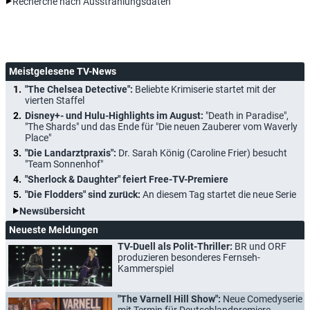
Recherche nach Ausstrahlungsdaten
Meistgelesene TV-News
"The Chelsea Detective":
Beliebte Krimiserie startet mit der
vierten Staffel
Disney+- und Hulu-Highlights im August:
"Death in Paradise",
"The Shards" und das Ende für "Die neuen Zauberer vom Waverly
Place"
"Die Landarztpraxis":
Dr. Sarah König (Caroline Frier) besucht
"Team Sonnenhof"
"Sherlock & Daughter" feiert Free-TV-Premiere
"Die Flodders" sind zurück:
An diesem Tag startet die neue Serie
Newsübersicht
Neueste Meldungen
TV-Duell als Polit-Thriller:
BR und ORF
produzieren besonderes Fernseh-
Kammerspiel
"The Varnell Hill Show":
Neue Comedyserie
mit Termin für Deutschlandpremiere