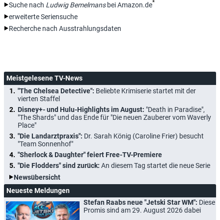
*
Suche nach
Ludwig Bemelmans
bei Amazon.de
erweiterte Seriensuche
Recherche nach Ausstrahlungsdaten
Meistgelesene TV-News
"The Chelsea Detective":
Beliebte Krimiserie startet mit der
vierten Staffel
Disney+- und Hulu-Highlights im August:
"Death in Paradise",
"The Shards" und das Ende für "Die neuen Zauberer vom Waverly
Place"
"Die Landarztpraxis":
Dr. Sarah König (Caroline Frier) besucht
"Team Sonnenhof"
"Sherlock & Daughter" feiert Free-TV-Premiere
"Die Flodders" sind zurück:
An diesem Tag startet die neue Serie
Newsübersicht
Neueste Meldungen
Stefan Raabs neue "Jetski Star WM":
Diese
Promis sind am 29. August 2026 dabei