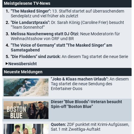
Meistgelesene TV-News
"The Masked Singer":
13. Staffel startet auf überraschendem
Sendeplatz und viel früher als zuletzt
"Die Landarztpraxis":
Dr. Sarah König (Caroline Frier) besucht
"Team Sonnenhof"
Melissa Naschenweng statt DJ Ötzi:
Neue Moderatorin für
Weihnachtsshow von ORF und BR
"The Voice of Germany" statt "The Masked Singer" am
Samstagabend
"Die Flodders" sind zurück:
An diesem Tag startet die neue Serie
Newsübersicht
Neueste Meldungen
"Joko & Klaas machen Urlaub":
An diesem
Tag startet die neue Sendung des
Entertainer-Duos
Dieser "Blue Bloods"-Veteran besucht
Spin-off "Boston Blue"
Quoten:
ZDF punktet mit Krimi-Aufgüssen,
Sat.1 mit Zweitliga-Auftakt