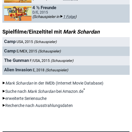
4 ½ Freunde
D/E, 2015
(Schauspieler in
1 Folge
)
Spielfilme/Einzeltitel mit
Mark Schardan
Camp
USA, 2015
(Schauspieler)
Camp
E/MEX, 2015
(Schauspieler)
The Gunman
F/USA, 2015
(Schauspieler)
Alien Invasion
E, 2018
(Schauspieler)
Mark Schardan
in der IMDb (Internet Movie Database)
*
Suche nach
Mark Schardan
bei Amazon.de
erweiterte Seriensuche
Recherche nach Ausstrahlungsdaten