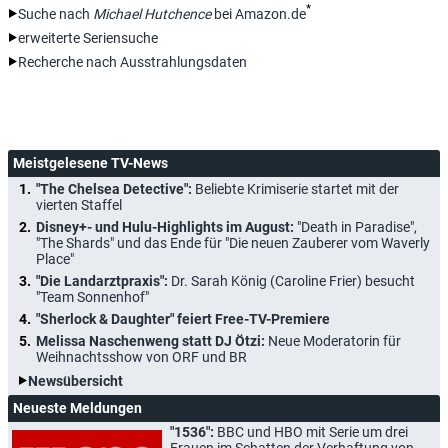
*
Suche nach
Michael Hutchence
bei Amazon.de
erweiterte Seriensuche
Recherche nach Ausstrahlungsdaten
Meistgelesene TV-News
"The Chelsea Detective":
Beliebte Krimiserie startet mit der
vierten Staffel
Disney+- und Hulu-Highlights im August:
"Death in Paradise",
"The Shards" und das Ende für "Die neuen Zauberer vom Waverly
Place"
"Die Landarztpraxis":
Dr. Sarah König (Caroline Frier) besucht
"Team Sonnenhof"
"Sherlock & Daughter" feiert Free-TV-Premiere
Melissa Naschenweng statt DJ Ötzi:
Neue Moderatorin für
Weihnachtsshow von ORF und BR
Newsübersicht
Neueste Meldungen
"1536":
BBC und HBO mit Serie um drei
Frauen im Schatten der Verhaftung von