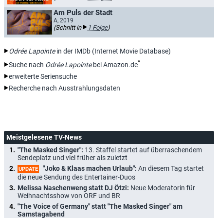
Am Puls der Stadt
A, 2019
(Schnitt in
1 Folge
)
Odrée Lapointe
in der IMDb (Internet Movie Database)
*
Suche nach
Odrée Lapointe
bei Amazon.de
erweiterte Seriensuche
Recherche nach Ausstrahlungsdaten
Meistgelesene TV-News
"The Masked Singer":
13. Staffel startet auf überraschendem
Sendeplatz und viel früher als zuletzt
"Joko & Klaas machen Urlaub":
An diesem Tag startet
UPDATE
die neue Sendung des Entertainer-Duos
Melissa Naschenweng statt DJ Ötzi:
Neue Moderatorin für
Weihnachtsshow von ORF und BR
"The Voice of Germany" statt "The Masked Singer" am
Samstagabend