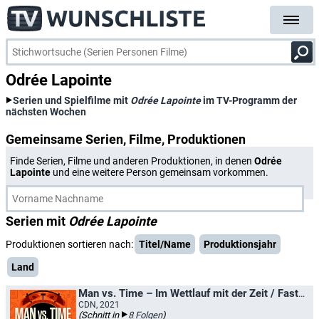
Odrée Lapointe
Serien und Spielfilme mit
Odrée Lapointe
im TV-Programm der
nächsten Wochen
Gemeinsame Serien, Filme, Produktionen
Finde Serien, Filme und anderen Produktionen, in denen
Odrée
Lapointe
und eine weitere Person gemeinsam vorkommen.
Serien mit
Odrée Lapointe
Produktionen sortieren nach:
Titel/Name
Produktionsjahr
Land
Man vs. Time – Im Wettlauf mit der Zeit / Faster!: Humanity's Quest to Save Time
CDN, 2021
(Schnitt in
8 Folgen
)