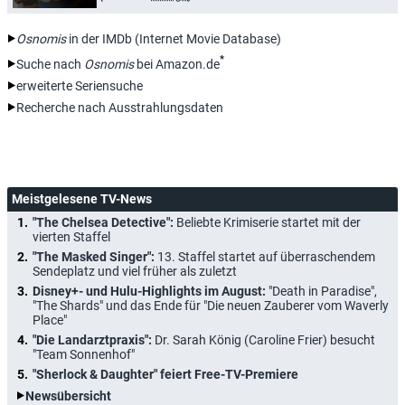
Osnomis
in der IMDb (Internet Movie Database)
*
Suche nach
Osnomis
bei Amazon.de
erweiterte Seriensuche
Recherche nach Ausstrahlungsdaten
Meistgelesene TV-News
"The Chelsea Detective":
Beliebte Krimiserie startet mit der
vierten Staffel
"The Masked Singer":
13. Staffel startet auf überraschendem
Sendeplatz und viel früher als zuletzt
Disney+- und Hulu-Highlights im August:
"Death in Paradise",
"The Shards" und das Ende für "Die neuen Zauberer vom Waverly
Place"
"Die Landarztpraxis":
Dr. Sarah König (Caroline Frier) besucht
"Team Sonnenhof"
"Sherlock & Daughter" feiert Free-TV-Premiere
Newsübersicht