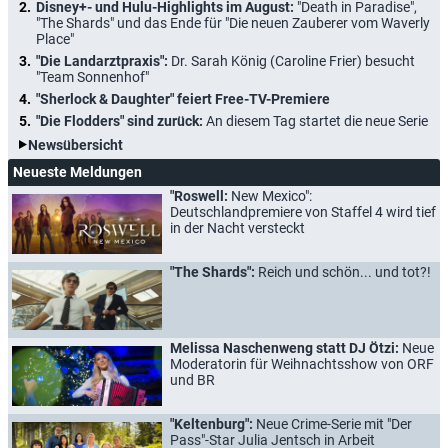
Disney+- und Hulu-Highlights im August:
"Death in Paradise",
"The Shards" und das Ende für "Die neuen Zauberer vom Waverly
Place"
"Die Landarztpraxis":
Dr. Sarah König (Caroline Frier) besucht
"Team Sonnenhof"
"Sherlock & Daughter" feiert Free-TV-Premiere
"Die Flodders" sind zurück:
An diesem Tag startet die neue Serie
Newsübersicht
Neueste Meldungen
"Roswell:
New Mexico":
Deutschlandpremiere von Staffel 4 wird tief
in der Nacht versteckt
"The Shards":
Reich und schön... und tot?!
Melissa Naschenweng statt DJ Ötzi:
Neue
Moderatorin für Weihnachtsshow von ORF
und BR
"Keltenburg":
Neue Crime-Serie mit "Der
Pass"-Star Julia Jentsch in Arbeit