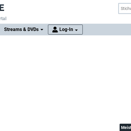
tal
Streams & DVDs
Log-In
Meis