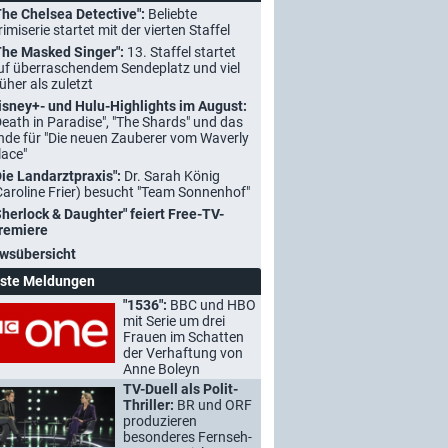
The Chelsea Detective":
Beliebte
rimiserie startet mit der vierten Staffel
The Masked Singer":
13. Staffel startet
uf überraschendem Sendeplatz und viel
rüher als zuletzt
isney+- und Hulu-Highlights im August:
Death in Paradise", "The Shards" und das
nde für "Die neuen Zauberer vom Waverly
lace"
Die Landarztpraxis":
Dr. Sarah König
Caroline Frier) besucht "Team Sonnenhof"
Sherlock & Daughter" feiert Free-TV-
remiere
wsübersicht
ste Meldungen
"1536":
BBC und HBO
mit Serie um drei
Frauen im Schatten
der Verhaftung von
Anne Boleyn
TV-Duell als Polit-
Thriller:
BR und ORF
produzieren
besonderes Fernseh-