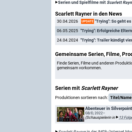
Serien und Spielfilme mit
Scarlett Rayn
Scarlett Rayner in den News
"Trying": So geht es
30.04.2026
UPDATE
06.05.2025
"Trying": Erfolgreiche Elter
24.04.2024
"Trying": Trailer kündigt vi
Gemeinsame Serien, Filme, Pro
Finde Serien, Filme und anderen Produkti
gemeinsam vorkommen.
Serien mit
Scarlett Rayner
Produktionen sortieren nach:
Titel/Name
Abenteuer in Silverpoint
GB/D, 2022–
(Schauspielerin in
13 Folg
Scarlett Rayner
in der IMDb (Internet Mo