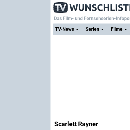
Das Film- und Fernsehserien-Infopor
TV-News
Serien
Filme
Scarlett Rayner