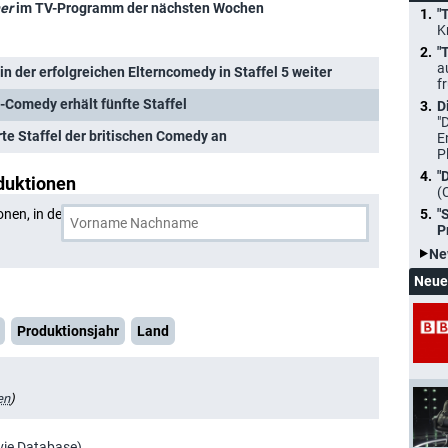
er
im TV-Programm der nächsten Wochen
"
K
"
a
 in der erfolgreichen Elterncomedy in Staffel 5 weiter
f
n-Comedy erhält fünfte Staffel
D
"
erte Staffel der britischen Comedy an
E
P
"
duktionen
(
onen, in denen
Scarlett Rayner
und eine weitere Person
"
P
Ne
Neue
Produktionsjahr
Land
en
)
vie Database)