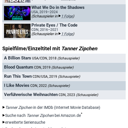
What We Do in the Shadows
USA, 2019–2024
(Schauspieler in
1 Folge
)
Private Eyes / The Code
CDN, 2016–2021
(Schauspieler in
1 Folge
)
Spielfilme/Einzeltitel mit
Tanner Zipchen
A Billion Stars
USA/CDN, 2018
(Schauspieler)
Blood Quantum
CDN, 2019
(Schauspieler)
Run This Town
CDN/USA, 2019
(Schauspieler)
I Like Movies
CDN, 2022
(Schauspieler)
Verführerische Weihnachten
CDN, 2023
(Schauspieler)
Tanner Zipchen
in der IMDb (Internet Movie Database)
*
Suche nach
Tanner Zipchen
bei Amazon.de
erweiterte Seriensuche