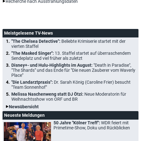
Recherche nach Ausstrahlungsdaten
Meistgelesene TV-News
"The Chelsea Detective":
Beliebte Krimiserie startet mit der
vierten Staffel
"The Masked Singer":
13. Staffel startet auf überraschendem
Sendeplatz und viel früher als zuletzt
Disney+- und Hulu-Highlights im August:
"Death in Paradise",
"The Shards" und das Ende für "Die neuen Zauberer vom Waverly
Place"
"Die Landarztpraxis":
Dr. Sarah König (Caroline Frier) besucht
"Team Sonnenhof"
Melissa Naschenweng statt DJ Ötzi:
Neue Moderatorin für
Weihnachtsshow von ORF und BR
Newsübersicht
Neueste Meldungen
50 Jahre "Kölner Treff":
WDR feiert mit
Primetime-Show, Doku und Rückblicken