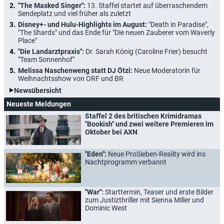
"The Masked Singer":
13. Staffel startet auf überraschendem
Sendeplatz und viel früher als zuletzt
Disney+- und Hulu-Highlights im August:
"Death in Paradise",
"The Shards" und das Ende für "Die neuen Zauberer vom Waverly
Place"
"Die Landarztpraxis":
Dr. Sarah König (Caroline Frier) besucht
"Team Sonnenhof"
Melissa Naschenweng statt DJ Ötzi:
Neue Moderatorin für
Weihnachtsshow von ORF und BR
Newsübersicht
Neueste Meldungen
Staffel 2 des britischen Krimidramas
"Bookish" und zwei weitere Premieren im
Oktober bei AXN
"Eden":
Neue ProSieben-Reality wird ins
Nachtprogramm verbannt
"War":
Starttermin, Teaser und erste Bilder
zum Justizthriller mit Sienna Miller und
Dominic West