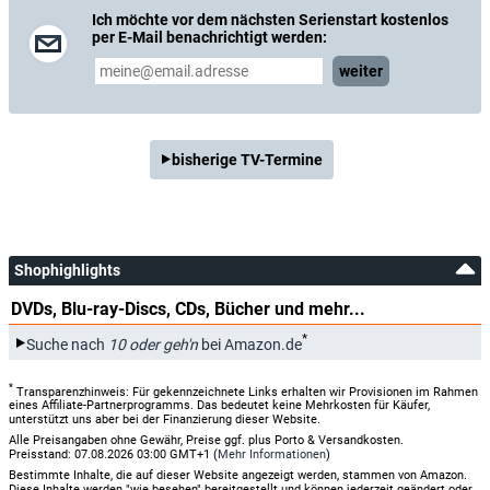
Ich möchte vor dem nächsten Serienstart kostenlos
per E-Mail benachrichtigt werden:
weiter
bisherige TV-Termine
Shophighlights
DVDs, Blu-ray-Discs, CDs, Bücher und mehr...
*
Suche nach
10 oder geh'n
bei Amazon.de
*
Transparenzhinweis: Für gekennzeichnete Links erhalten wir Provisionen im Rahmen
eines Affiliate-Partnerprogramms. Das bedeutet keine Mehrkosten für Käufer,
unterstützt uns aber bei der Finanzierung dieser Website.
Alle Preisangaben ohne Gewähr, Preise ggf. plus Porto & Versandkosten.
Preisstand: 07.08.2026 03:00 GMT+1 (
Mehr Informationen
)
Bestimmte Inhalte, die auf dieser Website angezeigt werden, stammen von Amazon.
Diese Inhalte werden "wie besehen" bereitgestellt und können jederzeit geändert oder