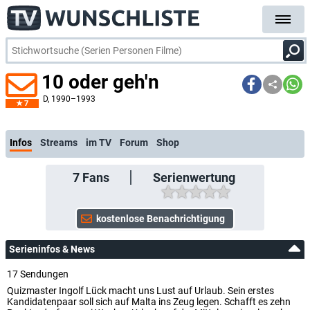
10 oder geh'n
D
, 1990–1993
7
kostenlose E-Mail-Benachrichtigung bei Streaming- oder TV-Start
Infos
Streams
im TV
Forum
Shop
7
Fans
Serienwertung
Serieninfos & News
17 Sendungen
Quizmaster Ingolf Lück macht uns Lust auf Urlaub. Sein erstes
Kandidatenpaar soll sich auf Malta ins Zeug legen. Schafft es zehn