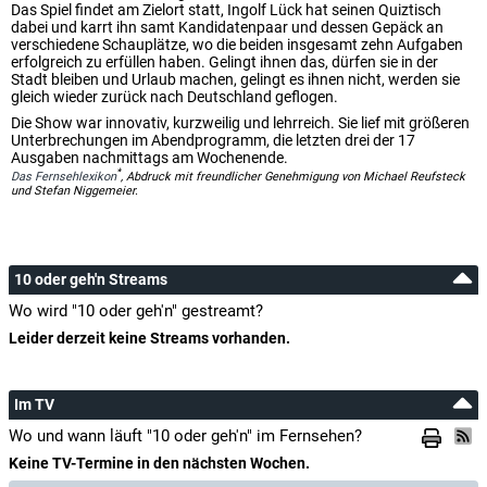
Das Spiel findet am Zielort statt, Ingolf Lück hat seinen Quiztisch
dabei und karrt ihn samt Kandidatenpaar und dessen Gepäck an
verschiedene Schauplätze, wo die beiden insgesamt zehn Aufgaben
erfolgreich zu erfüllen haben. Gelingt ihnen das, dürfen sie in der
Stadt bleiben und Urlaub machen, gelingt es ihnen nicht, werden sie
gleich wieder zurück nach Deutschland geflogen.
Die Show war innovativ, kurzweilig und lehrreich. Sie lief mit größeren
Unterbrechungen im Abendprogramm, die letzten drei der 17
Ausgaben nachmittags am Wochenende.
*
Das Fernsehlexikon
, Abdruck mit freundlicher Genehmigung von Michael Reufsteck
und Stefan Niggemeier.
10 oder geh'n Streams
Wo wird "10 oder geh'n" gestreamt?
Leider derzeit keine Streams vorhanden.
Im TV
Wo und wann läuft "10 oder geh'n" im Fernsehen?
Keine TV-Termine in den nächsten Wochen.