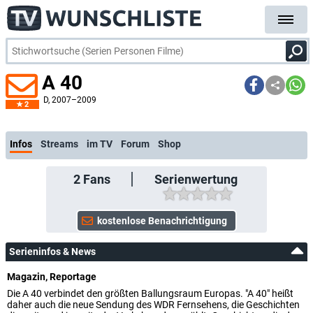
A 40
D
, 2007–2009
2
kostenl
Infos
Streams
im TV
Forum
Shop
2
Fans
Serienwertung
Serieninfos & News
Magazin, Reportage
Die A 40 verbindet den größten Ballungsraum Europas. "A 40" heißt
daher auch die neue Sendung des WDR Fernsehens, die Geschichten