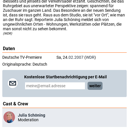
diesseits und jenseits der Verkehrsader erzählt. Geschichten, die das
Ruhrgebiet aus unerwarteter Perspektive zeigen: spannend für
Zuschauer im ganzen Land. Das Besondere an der neuen Sendung
ist, dass sie raus geht. Raus aus dem Studio, sie ist "vor Ort", wie man
an der Ruhr sagt. Reporterin Julia Schöning meldet sich von
ungewöhnlichen Orten - Wohnungen, Werkstätten oder Plätzen, die
man sonst nicht zu sehen bekommt.
(WDR)
Daten
Deutsche TV-Premiere
Sa, 24.
02.2007
(
WDR
)
Originalsprache:
Deutsch
Kostenlose Startbenachrichtigung per E-Mail
weiter
Cast & Crew
Julia Schöning
Moderation