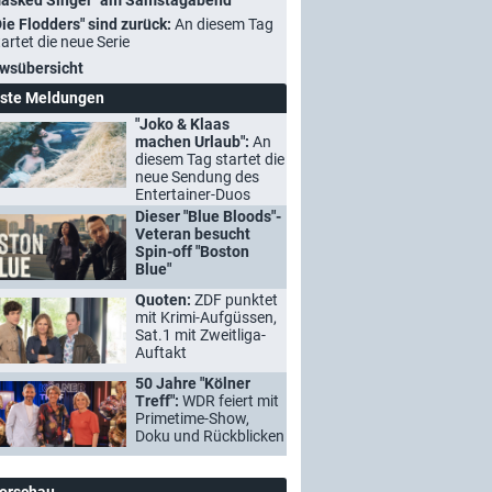
asked Singer" am Samstagabend
Die Flodders" sind zurück:
An diesem Tag
tartet die neue Serie
wsübersicht
ste Meldungen
"Joko & Klaas
machen Urlaub":
An
diesem Tag startet die
neue Sendung des
Entertainer-Duos
Dieser "Blue Bloods"-
Veteran besucht
Spin-off "Boston
Blue"
Quoten:
ZDF punktet
mit Krimi-Aufgüssen,
Sat.1 mit Zweitliga-
Auftakt
50 Jahre "Kölner
Treff":
WDR feiert mit
Primetime-Show,
Doku und Rückblicken