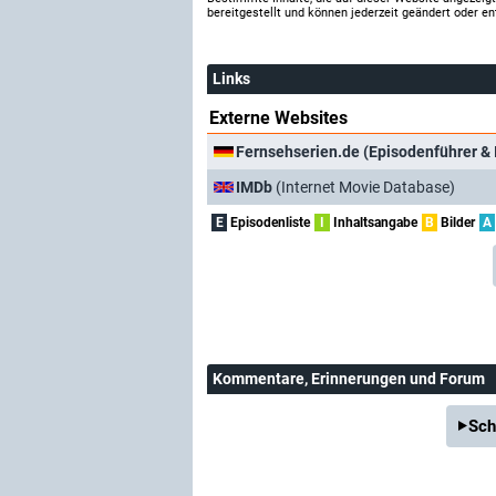
bereitgestellt und können jederzeit geändert oder en
Links
Externe Websites
Fernsehserien.de (Episodenführer & 
IMDb
(Internet Movie Database)
E
Episodenliste
I
Inhaltsangabe
B
Bilder
A
Kommentare
, Erinnerungen und Forum
Sch