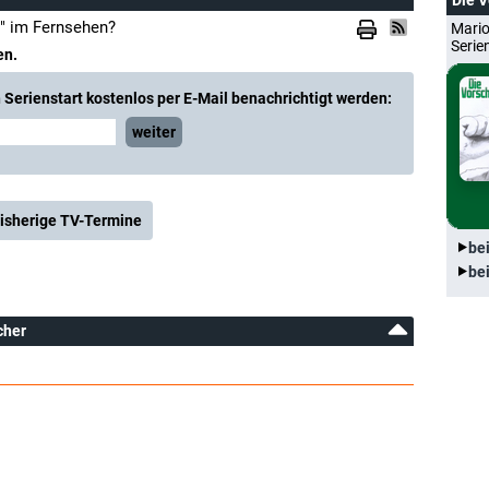
Die 
d" im Fernsehen?
Mario
Serie
en.
Serienstart kostenlos per E-Mail benachrichtigt werden:
weiter
isherige TV-Termine
be
be
cher