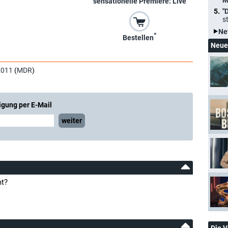
M
sensationelle Premiere: Live
"
s
Ne
*
Bestellen
Neue
2011
(
MDR
)
igung per E-Mail
weiter
mt?