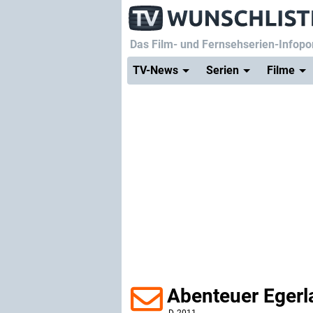
Das Film- und Fernsehserien-Infopor
TV-News
Serien
Filme
Abenteuer Egerl