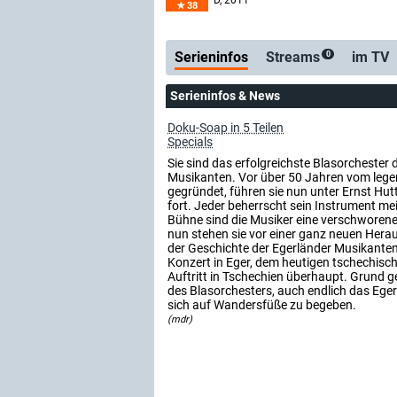
D
, 2011
38
Serienticker
kostenlose E
Serieninfos
Streams
im TV
0
Serieninfos & News
Doku-Soap in 5 Teilen
Specials
Sie sind das erfolgreichste Blasorchester d
Musikanten. Vor über 50 Jahren vom leg
gegründet, führen sie nun unter Ernst Hutt
fort. Jeder beherrscht sein Instrument mei
Bühne sind die Musiker eine verschworen
nun stehen sie vor einer ganz neuen Herau
der Geschichte der Egerländer Musikanten
Konzert in Eger, dem heutigen tschechisch
Auftritt in Tschechien überhaupt. Grund ge
des Blasorchesters, auch endlich das Ege
sich auf Wandersfüße zu begeben.
(mdr)