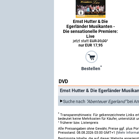
Ernst Hutter & Die
Egerländer Musikanten -
Die sensationelle Premiere:
Live
jetzt statt
EUR 39,00
¹
nur EUR 17,95
*
Bestellen
DVD
Ernst Hutter & Die Egerländer Musikan
Suche nach
"Abenteuer Egerland"
bei A
*
Transparenzhinweis: Für gekennzeichnete Links er
bedeutet keine Mehrkosten für Käufer, unterstützt u
¹ früherer bzw. Listenpreis
Alle Preisangaben ohne Gewähr, Preise ggf. plus Po
Preisstand: 08.08.2026 03:00 GMT+1 (
Mehr Informa
Bestimmte Inhalte, die auf dieser Website angezei