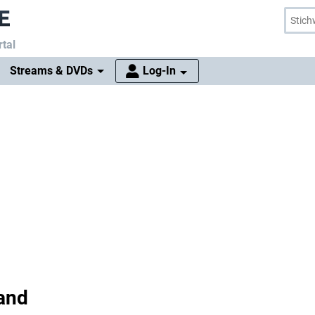
tal
Streams & DVDs
Log-In
and