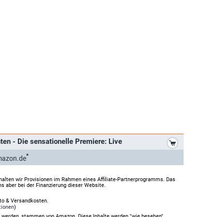
*
ten - Die sensationelle Premiere: Live
*
mazon.de
halten wir Provisionen im Rahmen eines Affiliate-Partnerprogramms. Das
ns aber bei der Finanzierung dieser Website.
rto & Versandkosten.
tionen
)
gt werden, stammen von Amazon. Diese Inhalte werden "wie besehen"