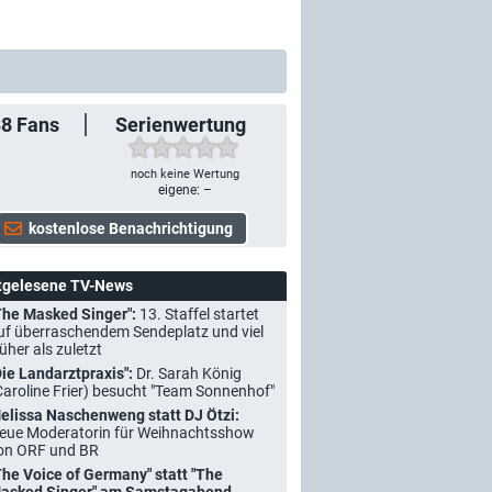
38
Fans
Serienwertung
noch keine Wertung
eigene: –
tgelesene TV-News
The Masked Singer":
13. Staffel startet
uf überraschendem Sendeplatz und viel
rüher als zuletzt
Die Landarztpraxis":
Dr. Sarah König
Caroline Frier) besucht "Team Sonnenhof"
elissa Naschenweng statt DJ Ötzi:
eue Moderatorin für Weihnachtsshow
on ORF und BR
The Voice of Germany" statt "The