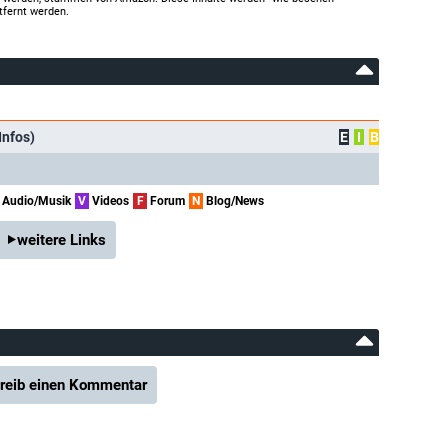
tfernt werden.
Infos)
E
I
B
Audio/Musik
V
Videos
F
Forum
N
Blog/News
weitere Links
reib einen Kommentar