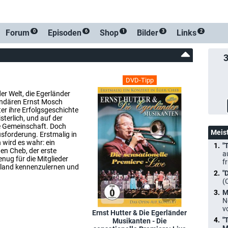
Forum
Episoden
Shop
Bilder
Links
0
6
1
3
2
DVD-Tipp
er Welt, die Egerländer
endären Ernst Mosch
er ihre Erfolgsgeschichte
sterlich, und auf der
e Gemeinschaft. Doch
Meis
sforderung. Erstmalig in
 wird es wahr: ein
"
en Cheb, der erste
a
nug für die Mitglieder
f
rland kennenzulernen und
"
(
M
N
v
Ernst Hutter & Die Egerländer
"
Musikanten - Die