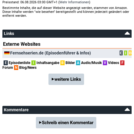
Preisstand: 06.08.2026 03:00 GMT+1 (
Mehr Informationen
)
Bestimmte Inhalte, die auf dieser Website angezeigt werden, stammen von Amazon.
Diese Inhalte werden "wie besehen" bereitgestellt und können jederzeit geändert oder
entfernt werden.
Links
Externe Websites
Fernsehserien.de (Episodenführer & Infos)
E
I
B
E
Episodenliste
I
Inhaltsangabe
B
Bilder
A
Audio/Musik
V
Videos
F
Forum
N
Blog/News
weitere Links
Kommentare
Schreib einen Kommentar