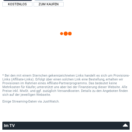
KOSTENLOS
ZUM KAUFEN
* Bei den mit einem Sternchen gekennzeichneten Links handelt es sich um Provisions-
Links (Affiliate-Links). Erfolgt über einen solchen Link eine Bestellung, erhalten wir
Provisionen im Rahmen eines Affiliate-Partnerprogramms. Das bedeutet keine
Mehrkosten für Käufer, unterstützt uns aber bei der Finanzierung dieser Website. Alle
Preise inkl. MwSt. und ggf. zuzüglich Versandkosten. Details zu den Angeboten finden
sich auf der jeweiligen Webseite.
Einige Streaming-Daten
via
JustWatch.
Im TV