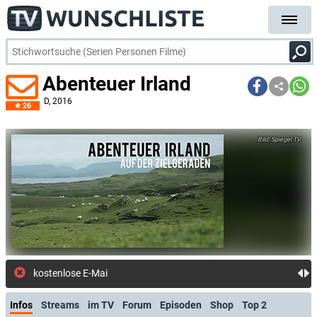
Abenteuer Irland
D
, 2016
26
Spiegel TV
kostenlose E-Mail-Benachrichti
Infos
Streams
im TV
Forum
Episoden
Shop
Top 2