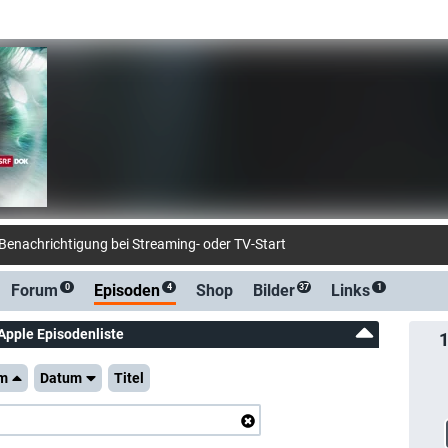
-Benachrichtigung bei Streaming- oder TV-Start
Forum
Episoden
Shop
Bilder
Links
0
4
37
1
Apple Episodenliste
m
Datum
Titel