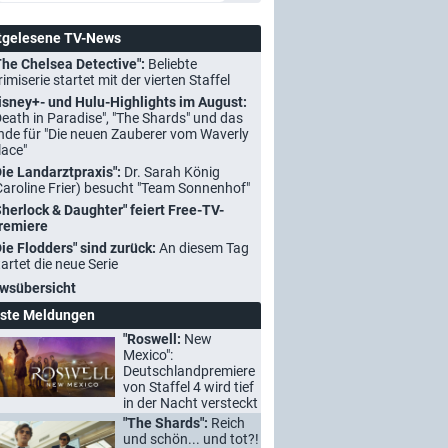
tgelesene TV-News
The Chelsea Detective":
Beliebte
rimiserie startet mit der vierten Staffel
isney+- und Hulu-Highlights im August:
Death in Paradise", "The Shards" und das
nde für "Die neuen Zauberer vom Waverly
lace"
Die Landarztpraxis":
Dr. Sarah König
Caroline Frier) besucht "Team Sonnenhof"
Sherlock & Daughter" feiert Free-TV-
remiere
Die Flodders" sind zurück:
An diesem Tag
tartet die neue Serie
wsübersicht
ste Meldungen
"Roswell:
New
Mexico":
Deutschlandpremiere
von Staffel 4 wird tief
in der Nacht versteckt
"The Shards":
Reich
und schön... und tot?!