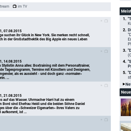
tream
im TV
Meis
"
K
D
 1, 07.08.2015
"
 suchen ihr Glück in New York. Sie merken recht schnell, 
E
sich in der Großstadthektik des Big Apple ein neues Leben 
P
"
(
"
 1, 14.08.2015
 Stylistin Anna alles: Boxtraining mit dem Personaltrainer, 
P
de Tagesprogramm, Termine mit Künstlern und Designern, 
"
ngender, als es aussieht - und doch ganz «normaler» 
s
in. ...
Ne
Neue
 1, 21.08.2015
us auf das Wasser. Uhrmacher Harri hat zu einem 
n Bord sind Ehefrau Heidi und die beiden Söhne Daniel 
es über die «Schweizer Eigenarten» ihres Vaters zu 
 aufkommt, ist ...