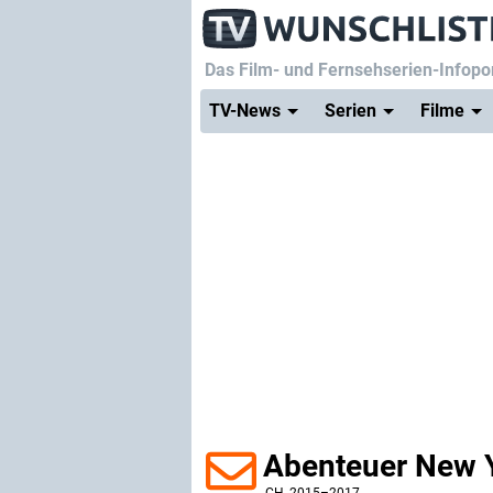
Das Film- und Fernsehserien-Infopor
TV-News
Serien
Filme
Abenteuer New Y