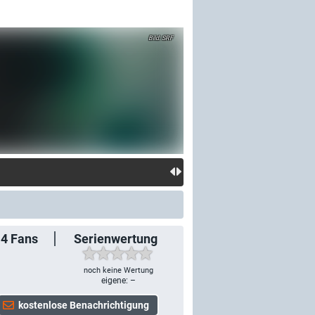
SRF
14
Fans
Serienwertung
noch keine Wertung
eigene: –