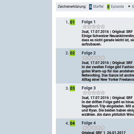
Zeichenerklärung:
Staffel
Episode
S
S
E
Folge 1
1.
01
3sat, 17.07.2016
Original: SRF
Einige Schweizer Neuankömmlinge
dass es nicht gerade leicht ist, 
aufzubauen.
Folge 2
2.
02
3sat, 17.07.2016
Original: SRF
In der zweiten Folge gibt Fashion
gutes Warm-up für das anstehen
Networking. Das Ganze ist anstre
Alltag einer New Yorker Freelancer
Folge 3
3.
03
3sat, 17.07.2016
Original: SRF
In der dritten Folge geht es hina
Segelboot-Trip eingeladen. Mit a
und Ryan. Die beiden haben einig
erzählen. Als dann plötzlich Wind
Folge 4
4.
04
Original: SRF 1, 26.01.2017