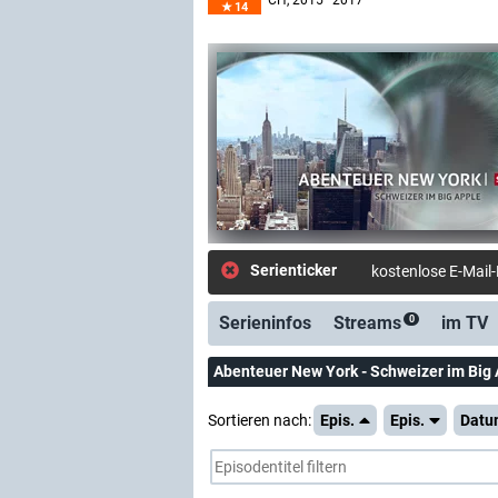
CH
, 2015–2017
14
Serienticker
kostenlose E-Mail
Serieninfos
Streams
im TV
0
Abenteuer New York - Schweizer im Big 
Sortieren nach:
Epis.
Epis.
Datu