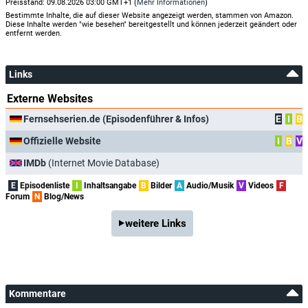
Preisstand: 09.08.2026 03:00 GMT+1 (
Mehr Informationen
)
Bestimmte Inhalte, die auf dieser Website angezeigt werden, stammen von Amazon.
Diese Inhalte werden "wie besehen" bereitgestellt und können jederzeit geändert oder
entfernt werden.
Links
Externe Websites
Fernsehserien.de (Episodenführer & Infos)
E
I
B
Offizielle Website
I
B
V
IMDb
(Internet Movie Database)
E
Episodenliste
I
Inhaltsangabe
B
Bilder
A
Audio/Musik
V
Videos
F
Forum
N
Blog/News
weitere Links
Kommentare