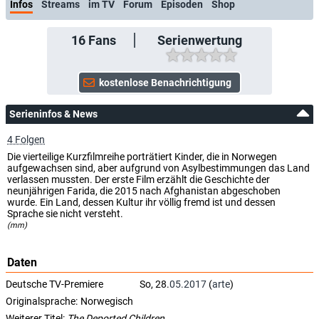
Infos
Streams
im TV
Forum
Episoden
Shop
16
Fans
Serienwertung
Serieninfos & News
4 Folgen
Die vierteilige Kurzfilmreihe porträtiert Kinder, die in Norwegen
aufgewachsen sind, aber aufgrund von Asylbestimmungen das Land
verlassen mussten. Der erste Film erzählt die Geschichte der
neunjährigen Farida, die 2015 nach Afghanistan abgeschoben
wurde. Ein Land, dessen Kultur ihr völlig fremd ist und dessen
Sprache sie nicht versteht.
(mm)
Daten
Deutsche TV-Premiere
So, 28.
05.2017
(
arte
)
Originalsprache:
Norwegisch
Weiterer Titel:
The Deported Children