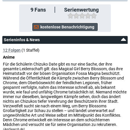
9
Fans
Serienwertung
Serieninfos & News
12 Folgen
(1 Staffel)
Anime
Für die Schülerin Chizuko Date gibt es nur eine Sache, der ihre
gesamte Leidenschaft gilt: das Magical Girl Berry Blossom, das ihre
Heimatstadt vor der bösen Organisation Fossa Magna beschützt.
Während die Öffentlichkeit die Kämpfe zwischen Berry Blossom und
Chrome, dem Oberbösewicht der feindlichen Legionen, früher
gespannt verfolgte, nahm das Interesse schnell ab, als bekannt
wurde, wie faul und unfähig Chrome tatsächlich ist. Niemand möchte
immer nur dieselben, langweiligen Kämpfe sehen, doch das ändert
nichts an Chizukos tiefer Verehrung der Beschützerin ihrer Stadt.
Verzweifelt sucht sie nach einem Weg, um Berry Blossoms
Großartigkeit zur Schau zu stellen – und landet unerwartet auf
ungewöhnliche Art und Weise selbst im Mittelpunkt des Konfliktes.
Denn Chrome entwickelt ein Interesse an dem schüchternen
Mädchen und versucht sie für seine Organisation zu rekrutieren.
(AniSearch.de)