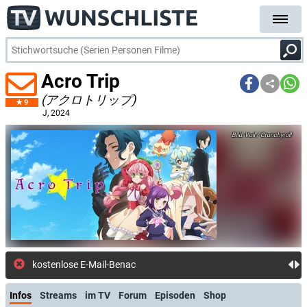
Acro Trip
(アクロトリップ)
9
J
, 2024
Voil / Crunchyroll
kostenlose E-Mail-Benachrichtigung bei St
Infos
Streams
im TV
Forum
Episoden
Shop