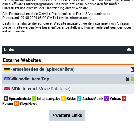
Transparenzhinweis: Für gekennzeichnete Links erhalten wir Provisionen im Rahmen
eines Affiliate-Partnerprogramms. Das bedeutet keine Mehrkosten für Käufer,
unterstützt uns aber bei der Finanzierung dieser Website.
Alle Preisangaben ohne Gewähr, Preise ggf. plus Porto & Versandkosten.
Preisstand: 09.08.2026 03:00 GMT+1 (
Mehr Informationen
)
Bestimmte Inhalte, die auf dieser Website angezeigt werden, stammen von Amazon.
Diese Inhalte werden "wie besehen" bereitgestellt und können jederzeit geändert oder
entfernt werden.
Links
Externe Websites
Fernsehserien.de (Episodenliste)
E
Wikipedia: Acro Trip
E
I
IMDb
(Internet Movie Database)
E
Episodenliste
I
Inhaltsangabe
B
Bilder
A
Audio/Musik
V
Videos
F
Forum
N
Blog/News
weitere Links