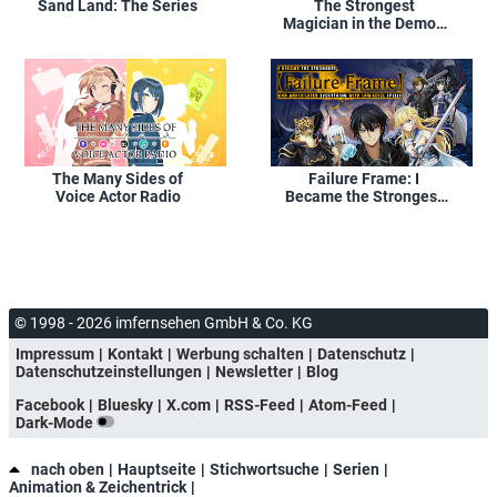
Sand Land: The Series
The Strongest
Magician in the Demon
Lord's Army Was a
Human
The Many Sides of
Failure Frame: I
Voice Actor Radio
Became the Strongest
and Annihilated
Everything with Low-
Level Spells
© 1998 - 2026 imfernsehen GmbH & Co. KG
Impressum
Kontakt
Werbung schalten
Datenschutz
Datenschutzeinstellungen
Newsletter
Blog
Facebook
Bluesky
X.com
RSS-Feed
Atom-Feed
Dark-Mode
nach oben
Hauptseite
Stichwortsuche
Serien
Animation & Zeichentrick