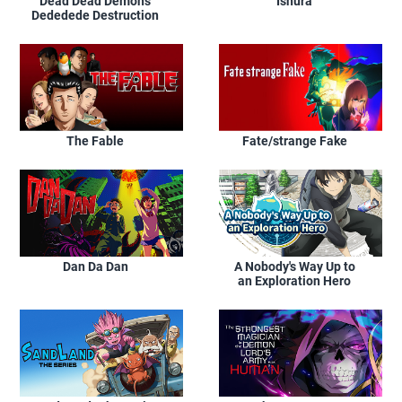
Dead Dead Demons
Ishura
Dededede Destruction
The Fable
Fate/strange Fake
Dan Da Dan
A Nobody's Way Up to
an Exploration Hero