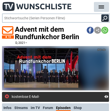
Advent mit dem
Rundfunkchor Berlin
10
D
, 2021–
rbb
kostenlose E-Mail-Benachrich
Infos
Streams
im TV
Forum
Episoden
Shop