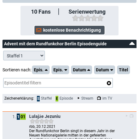
10
Fans
Serienwertung
Advent mit dem Rundfunkchor Berlin Episodenguide
Sortieren nach:
Epis.
Epis.
Datum
Datum
Titel
Zeichenerklärung:
Staffel
Episode
Stream
im TV
S
E
Lulajże Jezuniu
1.
1
01
rbb, 20.12.2021
Der Rundfunkchor Berlin singt in diesem Jahr in der 
Neuen Nationalgalerie mitten in der gefeierten 