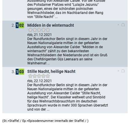
Ausstellung von Alexander Calder. Vor der Kulisse 
des Potsdamer Platzes wird "Lulajże Jezuniu" 
gesungen, eines der schönsten polnischen 
Weihnachtslieder, das im Nachbarland den Rang 
von "Stille Nacht" ...
Midden in de winternacht
2.
1
02
rbb, 21.12.2021
Der Rundfunkchor Berlin singt in diesem Jahr in der 
Neuen Nationalgalerie mitten in der gefeierten 
Ausstellung von Alexander Calder. "Midden in de 
winternacht" zählt zu den bekanntesten 
Weihnachtsliedern der Niederlande und ist ein Gruß 
des Chefdirigenten Gijs Leenaars an seine 
Wahlheimat ...
Stille Nacht, heilige Nacht
3.
1
03
rbb, 22.12.2021
Der Rundfunkchor Berlin singt in diesem Jahr in der 
Neuen Nationalgalerie mitten in der gefeierten 
Ausstellung von Alexander Calder "Stille Nacht, 
heilige Nacht". Der Klassiker weltweit und Sinnbild 
für das Weihnachtsbrauchtum im deutschen 
Sprachraum wurde in mehr 300 Sprachen übersetzt 
und von der ...
(St.=Staffel / Ep.=Episodennummer innerhalb der Staffel /
)