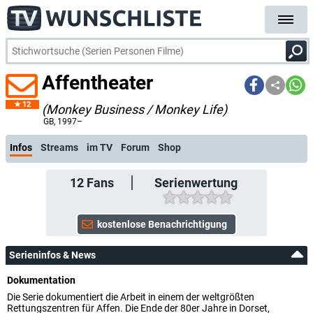
Affentheater
12
(Monkey Business / Monkey Life)
k
GB
, 1997–
Infos
Streams
im TV
Forum
Shop
12
Fans
Serienwertung
Serieninfos & News
Dokumentation
Die Serie dokumentiert die Arbeit in einem der weltgrößten
Rettungszentren für Affen. Die Ende der 80er Jahre in Dorset,