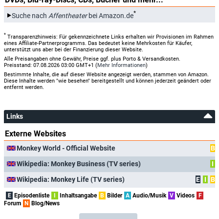
*
Suche nach
Affentheater
bei Amazon.de
*
Transparenzhinweis: Für gekennzeichnete Links erhalten wir Provisionen im Rahmen
eines Affiliate-Partnerprogramms. Das bedeutet keine Mehrkosten für Käufer,
unterstützt uns aber bei der Finanzierung dieser Website.
Alle Preisangaben ohne Gewähr, Preise ggf. plus Porto & Versandkosten.
Preisstand: 07.08.2026 03:00 GMT+1 (
Mehr Informationen
)
Bestimmte Inhalte, die auf dieser Website angezeigt werden, stammen von Amazon.
Diese Inhalte werden "wie besehen" bereitgestellt und können jederzeit geändert oder
entfernt werden.
Links
Externe Websites
Monkey World - Official Website
B
Wikipedia: Monkey Business (TV series)
I
Wikipedia: Monkey Life (TV series)
E
I
B
E
Episodenliste
I
Inhaltsangabe
B
Bilder
A
Audio/Musik
V
Videos
F
Forum
N
Blog/News