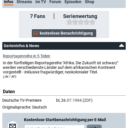
Infos
Streams
im TV
Forum
Episoden
Shop
7
Fans
Serienwertung
Serieninfos & News
Reportagenreihe in 5 Teilen
In der fünfteiligen Reportagereihe "Afrika: Die Zukunft ist schwarz"
werden verschiedenste Länder auf dem afrikanischen Kontinent
vorgestellt - inklusive fragwürdiger, neokolonialer Titel.
(JN / RF)
Daten
Deutsche TV-Premiere
Di, 26.
07.1994
(
ZDF
)
Originalsprache:
Deutsch
Kostenlose Startbenachrichtigung per E-Mail