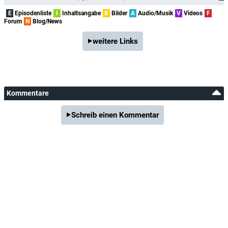
E
Episodenliste
I
Inhaltsangabe
B
Bilder
A
Audio/Musik
V
Videos
F
Forum
N
Blog/News
weitere Links
Kommentare
Schreib einen Kommentar