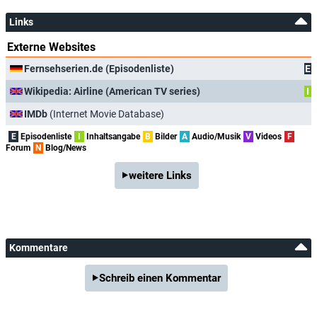
Links
Externe Websites
Fernsehserien.de (Episodenliste)
E
Wikipedia: Airline (American TV series)
I
IMDb
(Internet Movie Database)
E
Episodenliste
I
Inhaltsangabe
B
Bilder
A
Audio/Musik
V
Videos
F
Forum
N
Blog/News
weitere Links
Kommentare
Schreib einen Kommentar