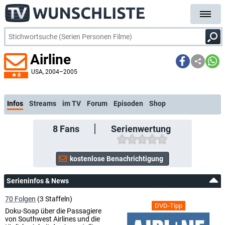
Airline
USA
, 2004–2005
8
kostenlose E-Mail-Benachrichtigung bei Streaming- oder TV-Start
Infos
Streams
im TV
Forum
Episoden
Shop
8
Fans
Serienwertung
Serieninfos & News
70 Folgen
(3 Staffeln)
DVD-Tipp
Doku-Soap über die Passagiere
von Southwest Airlines und die