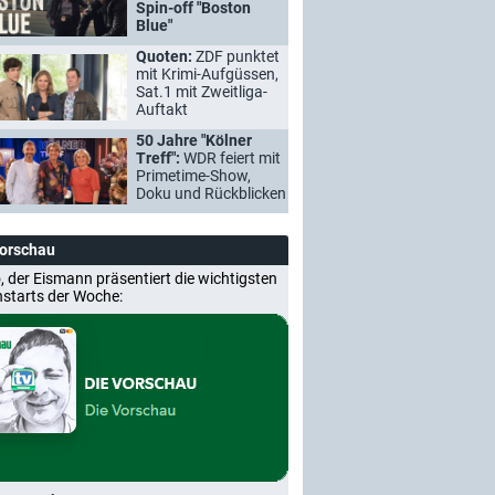
Spin-off "Boston
Blue"
Quoten:
ZDF punktet
mit Krimi-Aufgüssen,
Sat.1 mit Zweitliga-
Auftakt
50 Jahre "Kölner
Treff":
WDR feiert mit
Primetime-Show,
Doku und Rückblicken
Vorschau
, der Eismann präsentiert die wichtigsten
nstarts der Woche: