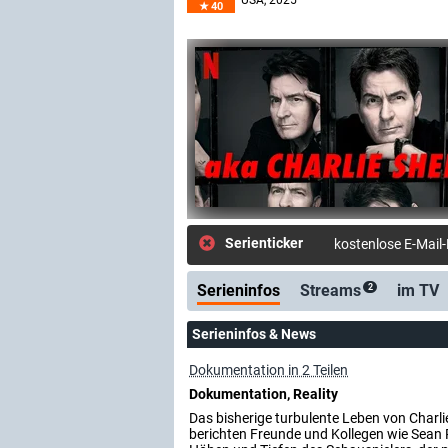
USA
, 2025
40
Serienticker
kostenlose E-Mail
Serieninfos
Streams
im TV
2
Serieninfos & News
Dokumentation in 2 Teilen
Dokumentation, Reality
Das bisherige turbulente Leben von Charlie
berichten Freunde und Kollegen wie Sean 