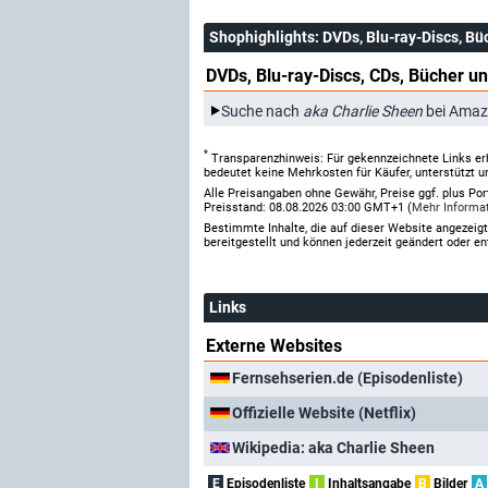
Shophighlights
: DVDs, Blu-ray-Discs, Bü
DVDs, Blu-ray-Discs, CDs, Bücher un
Suche nach
aka Charlie Sheen
bei Amaz
*
Transparenzhinweis: Für gekennzeichnete Links er
bedeutet keine Mehrkosten für Käufer, unterstützt u
Alle Preisangaben ohne Gewähr, Preise ggf. plus Po
Preisstand: 08.08.2026 03:00 GMT+1 (
Mehr Informa
Bestimmte Inhalte, die auf dieser Website angezei
bereitgestellt und können jederzeit geändert oder en
Links
Externe Websites
Fernsehserien.de (Episodenliste)
Offizielle Website (Netflix)
Wikipedia: aka Charlie Sheen
E
Episodenliste
I
Inhaltsangabe
B
Bilder
A