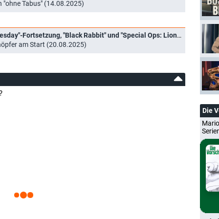
n "ohne Tabus" (14.08.2025)
Netflix-Highlights im September: "Wednesday"-Fortsetzung, "Black Rabbit" und "Special Ops: Lioness"
höpfer am Start (20.08.2025)
?
Die 
Mario
Serie