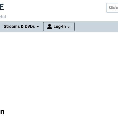
tal
Streams & DVDs
Log-In
en