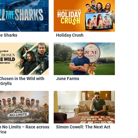
he Sharks
Holiday Crush
Chosen in the Wild with
June Farms
Grylls
 No Limits – Race across
Simon Cowell: The Next Act
ica