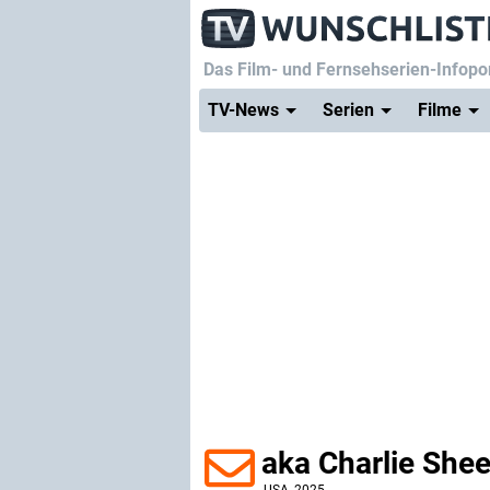
Das Film- und Fernsehserien-Infopor
TV-News
Serien
Filme
aka Charlie She