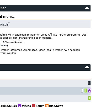
cher
d mehr...
*
on.de
halten wir Provisionen im Rahmen eines Affiliate-Partnerprogramms. Das
ns aber bei der Finanzierung dieser Website.
rto & Versandkosten.
tionen
)
gt werden, stammen von Amazon. Diese Inhalte werden "wie besehen"
tfernt werden.
E
E
I
V
I
Audio/Musik
V
Videos
F
Forum
N
Blog/News