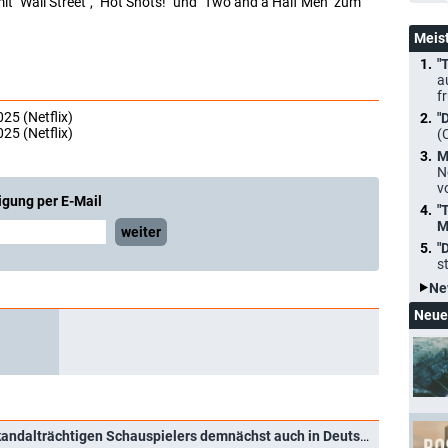
it "Wall Street", "Hot Shots!" und "Two and a Half Men" zum
Meis
"
a
f
25 (Netflix)
"
25 (Netflix)
(
M
N
v
igung per E-Mail
"
M
weiter
"
s
Ne
Neue
"aka Charlie Sheen": Tell-All-Doku des skandalträchtigen Schauspielers demnächst auch in Deutschland