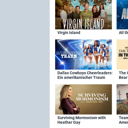
Virgin Island
All t
Dallas Cowboys Cheerleaders:
The 
Ein amerikanischer Traum
Bear 
Surviving Mormonism with
Team
Heather Gay
Amer