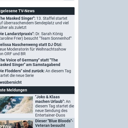
tgelesene TV-News
The Masked Singer":
13. Staffel startet
uf überraschendem Sendeplatz und viel
rüher als zuletzt
Die Landarztpraxis":
Dr. Sarah König
Caroline Frier) besucht "Team Sonnenhof"
elissa Naschenweng statt DJ Ötzi:
eue Moderatorin für Weihnachtsshow
on ORF und BR
The Voice of Germany" statt "The
asked Singer" am Samstagabend
Die Flodders" sind zurück:
An diesem Tag
tartet die neue Serie
wsübersicht
ste Meldungen
"Joko & Klaas
machen Urlaub":
An
diesem Tag startet die
neue Sendung des
Entertainer-Duos
Dieser "Blue Bloods"-
Veteran besucht