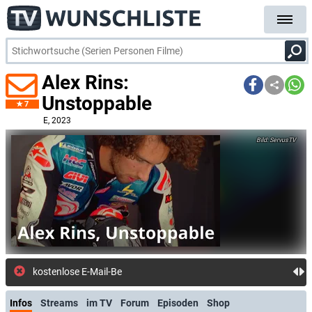
Alex Rins:
Unstoppable
7
E
, 2023
ServusTV
kostenlose E-Mail-Benachrichtigung
Infos
Streams
im TV
Forum
Episoden
Shop