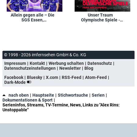
Allein gegen alle – Die
Unser Traum
SGS Essen,
Olympische Spiele -
Talentschmiede des
Paris wir kommen!
Frauenfußballs
© 1998 - 2026 imfernsehen GmbH & Co. KG
Impressum
Kontakt
Werbung schalten
Datenschutz
Datenschutzeinstellungen
Newsletter
Blog
Facebook
Bluesky
X.com
RSS-Feed
Atom-Feed
Dark-Mode
nach oben
Hauptseite
Stichwortsuche
Serien
Dokumentationen & Sport
Serieninfos, Streams, TV-Termine, News, Links zu "Alex Rins:
Unstoppable"