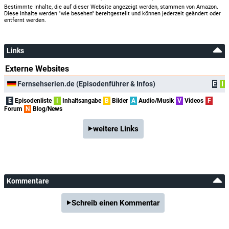
Bestimmte Inhalte, die auf dieser Website angezeigt werden, stammen von Amazon.
Diese Inhalte werden "wie besehen" bereitgestellt und können jederzeit geändert oder
entfernt werden.
Links
Externe Websites
Fernsehserien.de (Episodenführer & Infos)
E
I
E
Episodenliste
I
Inhaltsangabe
B
Bilder
A
Audio/Musik
V
Videos
F
Forum
N
Blog/News
weitere Links
Kommentare
Schreib einen Kommentar