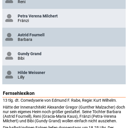
Reni
Petra Verena Milchert
Fränzi
Astrid Fournell
Barbara
Gundy Grand
Bibi
Hilde Weissner
Lilly
Fernsehlexikon
13 tlg. dt. Comedyserie von Edmund F. Rabe, Regie: Kurt Wilhelm.
Hätte der Innenarchitekt Alexander Gregor (Gunther Malzacher) doch
nur sein eigenes Heim noch größer gestaltet. Seine Töchter Barbara
(Astrid Fournell), Reni (Gracia-Maria Kaus), Fränzi (Petra-Verena
Milchert) und Bibi (Gundy Grand) wollen einfach nicht ausziehen.
Die halbstündigen Folgen liefen donnerstags um 18.25 Uhr. Der