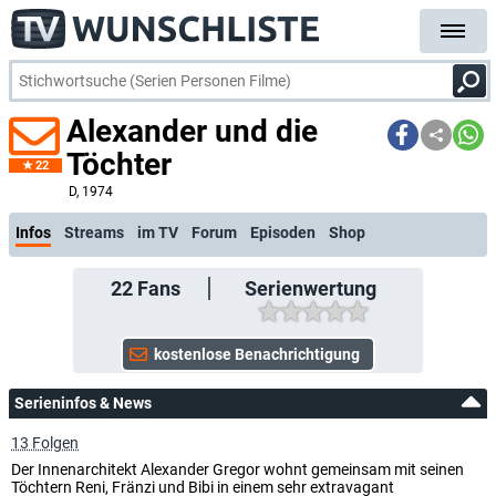
Alexander und die
Töchter
22
kostenlose E-Mail-Benach
D
, 1974
Infos
Streams
im TV
Forum
Episoden
Shop
22
Fans
Serienwertung
Serieninfos & News
13 Folgen
Der Innenarchitekt Alexander Gregor wohnt gemeinsam mit seinen
Töchtern Reni, Fränzi und Bibi in einem sehr extravagant