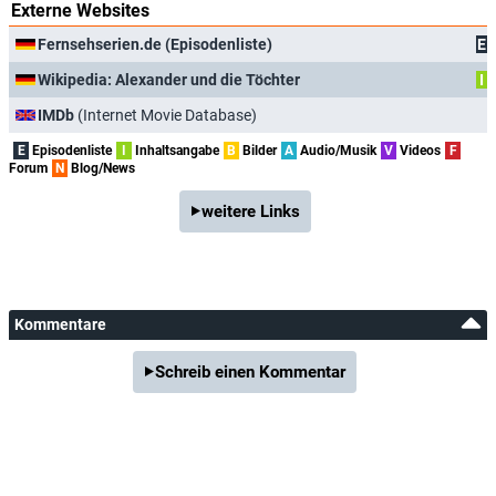
Externe Websites
Fernsehserien.de (Episodenliste)
E
Wikipedia: Alexander und die Töchter
I
IMDb
(Internet Movie Database)
E
Episodenliste
I
Inhaltsangabe
B
Bilder
A
Audio/Musik
V
Videos
F
Forum
N
Blog/News
weitere Links
Kommentare
Schreib einen Kommentar