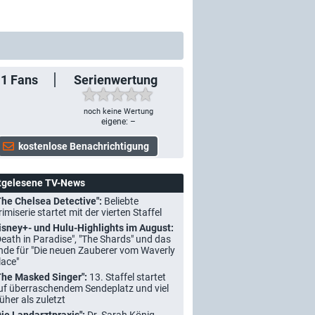
11
Fans
Serienwertung
noch keine Wertung
eigene: –
tgelesene TV-News
The Chelsea Detective":
Beliebte
rimiserie startet mit der vierten Staffel
isney+- und Hulu-Highlights im August:
Death in Paradise", "The Shards" und das
nde für "Die neuen Zauberer vom Waverly
lace"
The Masked Singer":
13. Staffel startet
uf überraschendem Sendeplatz und viel
rüher als zuletzt