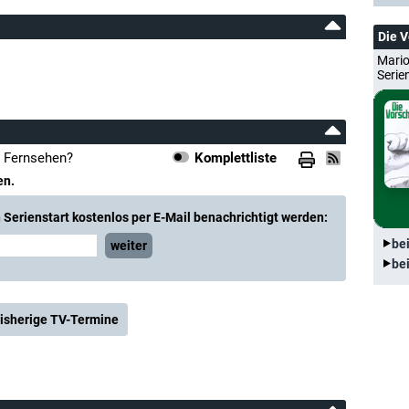
Die 
Mario
Serie
m Fernsehen?
Komplettliste
en.
Serienstart kostenlos per E-Mail benachrichtigt werden:
be
weiter
be
isherige TV-Termine