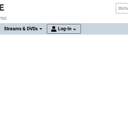
tal
Streams & DVDs
Log-In