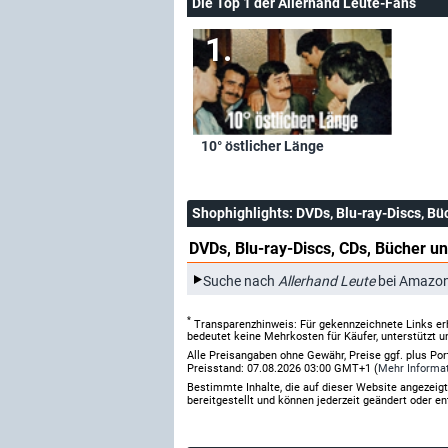
Die Top 1 der Allerhand Leute-Fans
10° östlicher Länge
Shophighlights
: DVDs, Blu-ray-Discs, Bü
DVDs, Blu-ray-Discs, CDs, Bücher un
Suche nach
Allerhand Leute
bei Amazo
*
Transparenzhinweis: Für gekennzeichnete Links er
bedeutet keine Mehrkosten für Käufer, unterstützt u
Alle Preisangaben ohne Gewähr, Preise ggf. plus Po
Preisstand: 07.08.2026 03:00 GMT+1 (
Mehr Informa
Bestimmte Inhalte, die auf dieser Website angezei
bereitgestellt und können jederzeit geändert oder en