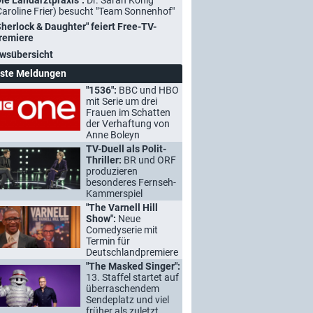
Die Landarztpraxis":
Dr. Sarah König
Caroline Frier) besucht "Team Sonnenhof"
Sherlock & Daughter" feiert Free-TV-
remiere
wsübersicht
ste Meldungen
"1536":
BBC und HBO
mit Serie um drei
Frauen im Schatten
der Verhaftung von
Anne Boleyn
TV-Duell als Polit-
Thriller:
BR und ORF
produzieren
besonderes Fernseh-
Kammerspiel
"The Varnell Hill
Show":
Neue
Comedyserie mit
Termin für
Deutschlandpremiere
"The Masked Singer":
13. Staffel startet auf
überraschendem
Sendeplatz und viel
früher als zuletzt