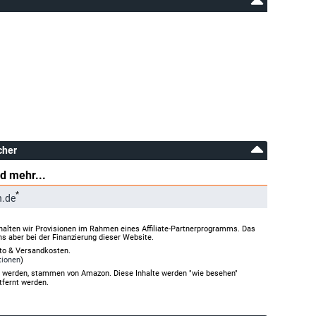
cher
d mehr...
*
n.de
halten wir Provisionen im Rahmen eines Affiliate-Partnerprogramms. Das
ns aber bei der Finanzierung dieser Website.
rto & Versandkosten.
tionen
)
gt werden, stammen von Amazon. Diese Inhalte werden "wie besehen"
tfernt werden.