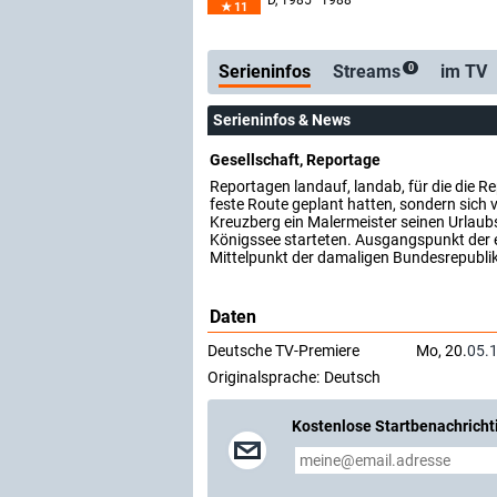
D
, 1985–1988
11
Serienticker
kostenlos
Serieninfos
Streams
im TV
0
Serieninfos & News
Gesellschaft, Reportage
Reportagen landauf, landab, für die die R
feste Route geplant hatten, sondern sich vo
Kreuzberg ein Malermeister seinen Urlaub
Königssee starteten. Ausgangspunkt der 
Mittelpunkt der damaligen Bundesrepublik
Daten
Deutsche TV-Premiere
Mo, 20.
05.
Originalsprache:
Deutsch
Kostenlose Startbenachricht