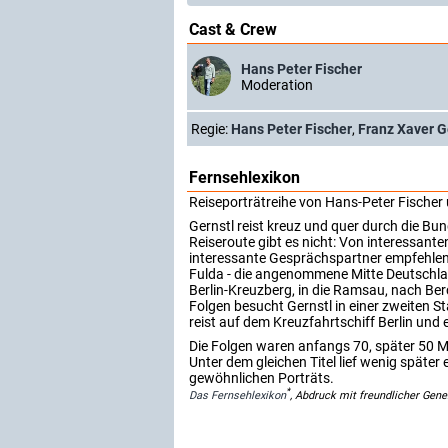
Cast & Crew
Hans Peter Fischer
Moderation
Regie:
Hans Peter Fischer
,
Franz Xaver G
Fernsehlexikon
Reiseporträtreihe von Hans-Peter Fischer
Gernstl reist kreuz und quer durch die Bu
Reiseroute gibt es nicht: Von interessanten 
interessante Gesprächspartner empfehlen 
Fulda - die angenommene Mitte Deutschlan
Berlin-Kreuzberg, in die Ramsau, nach B
Folgen besucht Gernstl in einer zweiten St
reist auf dem Kreuzfahrtschiff Berlin und e
Die Folgen waren anfangs 70, später 50 
Unter dem gleichen Titel lief wenig später
gewöhnlichen Porträts.
*
Das Fernsehlexikon
, Abdruck mit freundlicher Gen