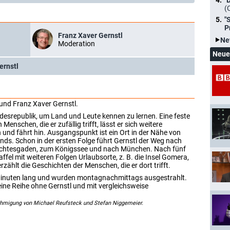
"
(
"
P
Franz Xaver Gernstl
Ne
Moderation
Neue
ernstl
 und Franz Xaver Gernstl.
ndesrepublik, um Land und Leute kennen zu lernen. Eine feste
Menschen, die er zufällig trifft, lässt er sich weitere
und fährt hin. Ausgangspunkt ist ein Ort in der Nähe von
ds. Schon in der ersten Folge führt Gernstl der Weg nach
erchtesgaden, zum Königssee und nach München. Nach fünf
affel mit weiteren Folgen Urlaubsorte, z. B. die Insel Gomera,
rzählt die Geschichten der Menschen, die er dort trifft.
Minuten lang und wurden montagnachmittags ausgestrahlt.
 eine Reihe ohne Gernstl und mit vergleichsweise
ehmigung von Michael Reufsteck und Stefan Niggemeier.