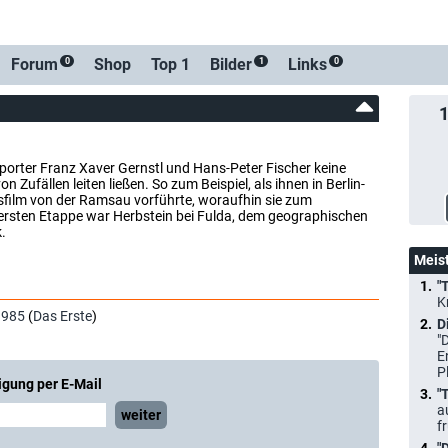
Forum
Shop
Top 1
Bilder
Links
0
1
0
eporter Franz Xaver Gernstl und Hans-Peter Fischer keine
n Zufällen leiten ließen. So zum Beispiel, als ihnen in Berlin-
sfilm von der Ramsau vorführte, woraufhin sie zum
ersten Etappe war Herbstein bei Fulda, dem geographischen
.
Meis
"
K
1985
(
Das Erste
)
D
"
E
P
igung per E-Mail
"
a
weiter
f