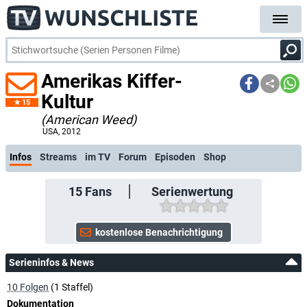
Amerikas Kiffer-
Kultur
15
(American Weed)
kostenlose E-Mail-Benachrichtigung bei Streaming- oder TV-Start
USA
, 2012
Infos
Streams
im TV
Forum
Episoden
Shop
15
Fans
Serienwertung
Serieninfos & News
10 Folgen
(1 Staffel)
Dokumentation