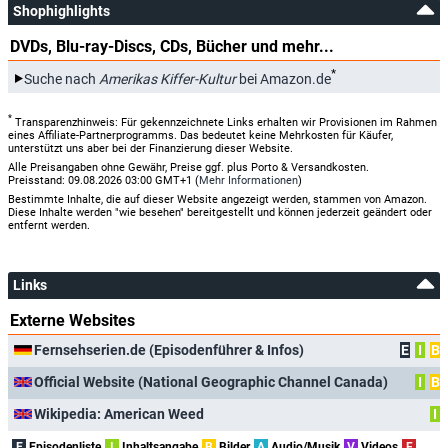
Shophighlights
DVDs, Blu-ray-Discs, CDs, Bücher und mehr...
*
Suche nach
Amerikas Kiffer-Kultur
bei Amazon.de
*
Transparenzhinweis: Für gekennzeichnete Links erhalten wir Provisionen im Rahmen
eines Affiliate-Partnerprogramms. Das bedeutet keine Mehrkosten für Käufer,
unterstützt uns aber bei der Finanzierung dieser Website.
Alle Preisangaben ohne Gewähr, Preise ggf. plus Porto & Versandkosten.
Preisstand: 09.08.2026 03:00 GMT+1 (
Mehr Informationen
)
Bestimmte Inhalte, die auf dieser Website angezeigt werden, stammen von Amazon.
Diese Inhalte werden "wie besehen" bereitgestellt und können jederzeit geändert oder
entfernt werden.
Links
Externe Websites
Fernsehserien.de (Episodenführer & Infos)
E
I
B
Official Website (National Geographic Channel Canada)
I
B
Wikipedia: American Weed
I
E
Episodenliste
I
Inhaltsangabe
B
Bilder
A
Audio/Musik
V
Videos
F