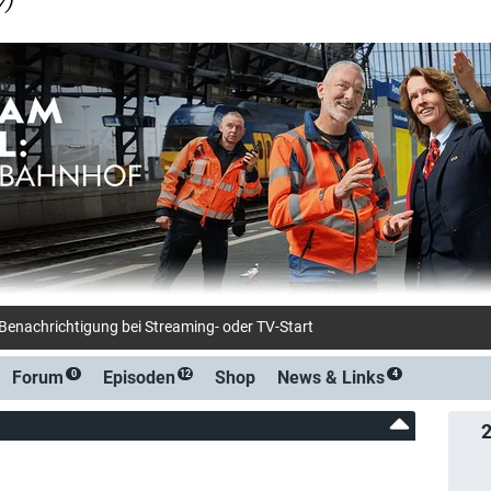
7)
: W
Forum
Episoden
Shop
News &
Links
0
12
4