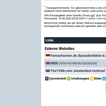
*
Transparenzhinweis: Für gekennzeichnete Links er
bedeutet keine Mehrkosten für Käufer, unterstützt u
Alle Preisangaben ohne Gewähr, Preise ggf. plus Po
Preisstand: 10.08.2026 03:00 GMT+1 (
Mehr Informa
Bestimmte Inhalte, die auf dieser Website angezei
bereitgestellt und können jederzeit geändert oder en
Links
Externe Websites
Fernsehserien.de (Episodenführer & 
IMDb
(Internet Movie Database)
TheTVDB.com: Amsterdam Centraal 
E
Episodenliste
I
Inhaltsangabe
B
Bilder
A