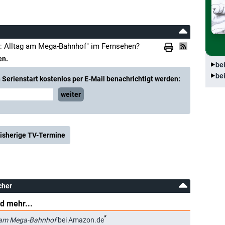
: Alltag am Mega-Bahnhof" im Fernsehen?
en.
be
be
Serienstart kostenlos per E-Mail benachrichtigt werden:
weiter
isherige TV-Termine
cher
d mehr...
*
g am Mega-Bahnhof
bei Amazon.de