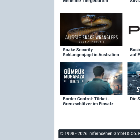
Geheime Tiergeburten
Silvi
Snake Security -
Busi
Schlangenjagd in Australien
auf E
Border Control: Türkei -
Die 
Grenzschützer im Einsatz
© 1998 - 2026 imfernsehen GmbH & Co. 