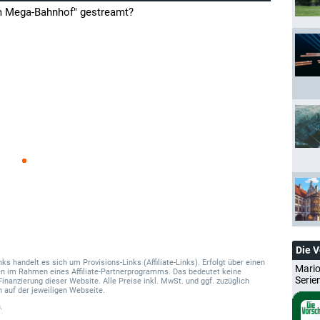
m Mega-Bahnhof" gestreamt?
Die 
 handelt es sich um Provisions-Links (Affiliate-Links). Erfolgt über einen
Mario
onen im Rahmen eines Affiliate-Partnerprogramms. Das bedeutet keine
Serie
Finanzierung dieser Website. Alle Preise inkl. MwSt. und ggf. zuzüglich
 auf der jeweiligen Webseite.
.