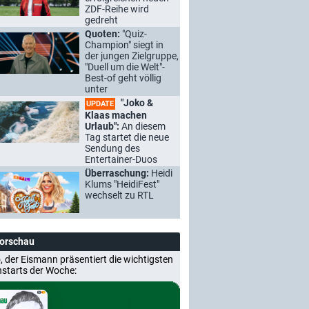
ZDF-Reihe wird
gedreht
Quoten:
"Quiz-
Champion" siegt in
der jungen Zielgruppe,
"Duell um die Welt"-
Best-of geht völlig
unter
"Joko &
UPDATE
Klaas machen
Urlaub":
An diesem
Tag startet die neue
Sendung des
Entertainer-Duos
Überraschung:
Heidi
Klums "HeidiFest"
wechselt zu RTL
Vorschau
, der Eismann präsentiert die wichtigsten
nstarts der Woche: