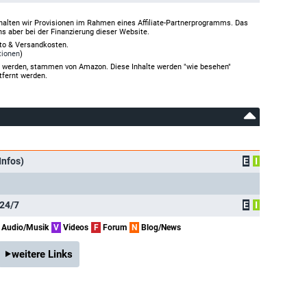
halten wir Provisionen im Rahmen eines Affiliate-Partnerprogramms. Das
ns aber bei der Finanzierung dieser Website.
rto & Versandkosten.
tionen
)
gt werden, stammen von Amazon. Diese Inhalte werden "wie besehen"
tfernt werden.
Infos)
E
I
24/7
E
I
Audio/Musik
V
Videos
F
Forum
N
Blog/News
weitere Links