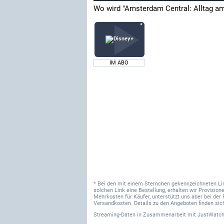
Wo wird "Amsterdam Central: Alltag a
IM ABO
* Bei den mit einem Sternchen gekennzeichneten Links
solchen Link eine Bestellung, erhalten wir Provisi
Mehrkosten für Käufer, unterstützt uns aber bei der 
Versandkosten. Details zu den Angeboten finden sich
Streaming-Daten
in Zusammenarbeit mit
JustWatch