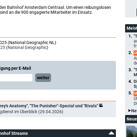
 den Bahnhof Amsterdam Centraal. Um einen reibungslosen
sind an die 900 engagierte Mitarbeiter im Einsatz.
Meis
"
a
025 (National Geographic NL)
f
025
(
National Geographic
)
U
A
d
igung per E-Mail
"
M
weiter
D
S
U
Ü
D
rey's Anatomy", "The Punisher"-Special und "Rivals"
Ne
ienst im Überblick (29.04.2026)
Neue
hnhof Streams