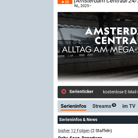
(Amsterdam Centraal 24/
23
NL
, 2025–
Serienticker
03.07.: Neue Folge
Serieninfos
Streams
im TV
6
Serieninfos & News
bisher 12 Folgen
(2 Staffeln)