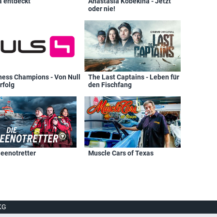
a entdeckt
Anastasia Kobekina - Jetzt
oder nie!
ness Champions - Von Null
The Last Captains - Leben für
rfolg
den Fischfang
Seenotretter
Muscle Cars of Texas
KG