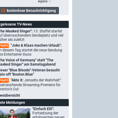
eigene: –
tgelesene TV-News
The Masked Singer":
13. Staffel startet
uf überraschendem Sendeplatz und viel
rüher als zuletzt
"Joko & Klaas machen Urlaub":
PDATE
n diesem Tag startet die neue Sendung
es Entertainer-Duos
The Voice of Germany" statt "The
asked Singer" am Samstagabend
ieser "Blue Bloods"-Veteran besucht
pin-off "Boston Blue"
"Akte X:
Jenseits der Wahrheit":
PDATE
berraschende Streaming-Premiere für
irector's Cut
wsübersicht
ste Meldungen
"Einfach Elli":
Fortsetzung der
erfolgreichen neuen