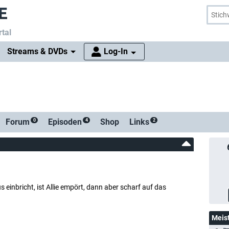
tal
Streams & DVDs
Log-In
Forum
Episoden
Shop
Links
0
4
2
us einbricht, ist Allie empört, dann aber scharf auf das
Meis