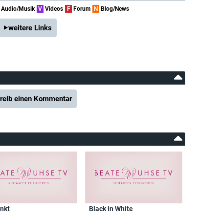
Audio/Musik
V
Videos
F
Forum
N
Blog/News
weitere Links
reib einen Kommentar
nkt
Black in White