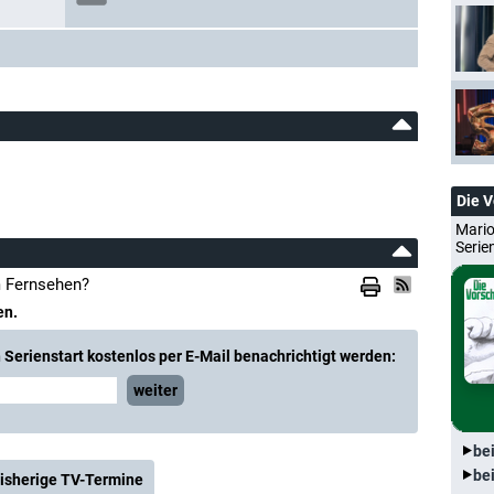
Die 
Mario
Serie
m Fernsehen?
en.
Serienstart kostenlos per E-Mail benachrichtigt werden:
weiter
be
be
isherige TV-Termine