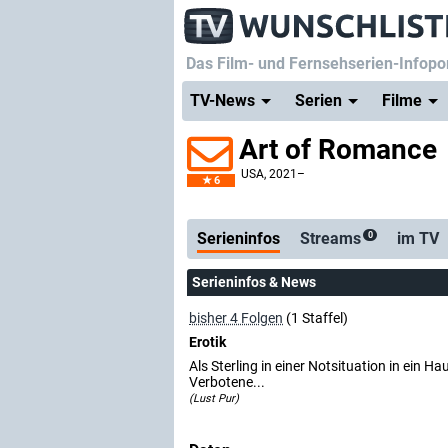
Das Film- und Fernsehserien-Infopor
TV-News
Serien
Filme
Art of Romance
USA
, 2021–
6
Serienticker
kostenlose
Serieninfos
Streams
im TV
0
Serieninfos & News
bisher 4 Folgen
(1 Staffel)
Erotik
Als Sterling in einer Notsituation in ein Ha
Verbotene...
(Lust Pur)