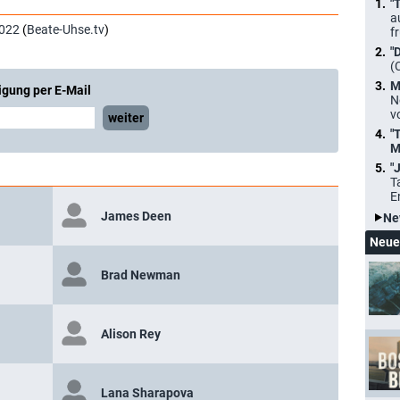
"
a
022
(
Beate-Uhse.tv
)
f
"
(
M
igung per E-Mail
N
v
weiter
"
M
"
T
E
James Deen
Ne
Neue
Brad Newman
Alison Rey
Lana Sharapova