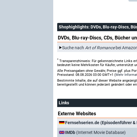
Shophighlights
: DVDs, Blu-ray-Discs, Bü
DVDs, Blu-ray-Discs, CDs, Bücher un
Suche nach
Art of Romance
bei Amazo
*
Transparenzhinweis: Für gekennzeichnete Links er
bedeutet keine Mehrkosten für Käufer, unterstützt u
Alle Preisangaben ohne Gewähr, Preise ggf. plus Po
Preisstand: 08.08.2026 03:00 GMT+1 (
Mehr Informa
Bestimmte Inhalte, die auf dieser Website angezei
bereitgestellt und können jederzeit geändert oder en
Links
Externe Websites
Fernsehserien.de (Episodenführer & 
IMDb
(Internet Movie Database)