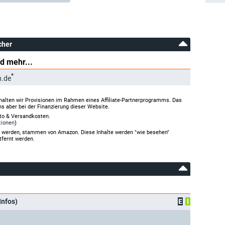
cher
d mehr...
*
n.de
halten wir Provisionen im Rahmen eines Affiliate-Partnerprogramms. Das
ns aber bei der Finanzierung dieser Website.
rto & Versandkosten.
tionen
)
gt werden, stammen von Amazon. Diese Inhalte werden "wie besehen"
tfernt werden.
Infos)
E
I