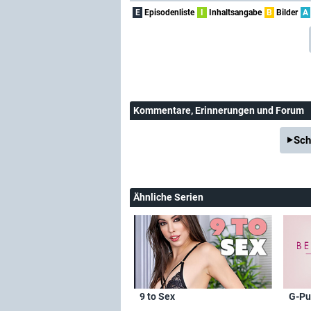
E
Episodenliste
I
Inhaltsangabe
B
Bilder
A
Kommentare
, Erinnerungen und Forum
Sch
Ähnliche Serien
9 to Sex
G-Pu