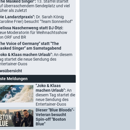
The Masked Singer":
13. Staffel startet
uf überraschendem Sendeplatz und viel
rüher als zuletzt
Die Landarztpraxis":
Dr. Sarah König
Caroline Frier) besucht "Team Sonnenhof"
elissa Naschenweng statt DJ Ötzi:
eue Moderatorin für Weihnachtsshow
on ORF und BR
The Voice of Germany" statt "The
asked Singer" am Samstagabend
Joko & Klaas machen Urlaub":
An diesem
ag startet die neue Sendung des
ntertainer-Duos
wsübersicht
ste Meldungen
"Joko & Klaas
machen Urlaub":
An
diesem Tag startet die
neue Sendung des
Entertainer-Duos
Dieser "Blue Bloods"-
Veteran besucht
Spin-off "Boston
Blue"