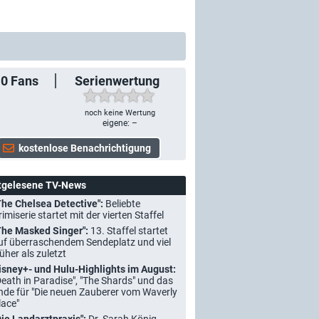
10
Fans
Serienwertung
noch keine Wertung
eigene: –
tgelesene TV-News
The Chelsea Detective":
Beliebte
rimiserie startet mit der vierten Staffel
The Masked Singer":
13. Staffel startet
uf überraschendem Sendeplatz und viel
rüher als zuletzt
isney+- und Hulu-Highlights im August:
Death in Paradise", "The Shards" und das
nde für "Die neuen Zauberer vom Waverly
lace"