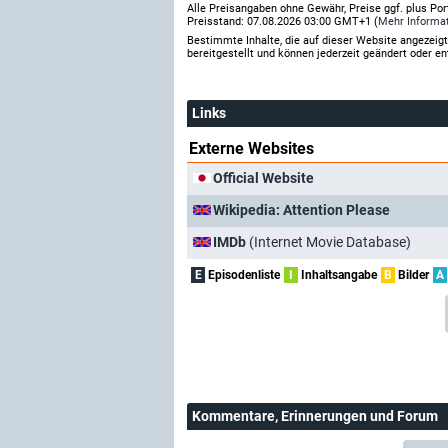
Alle Preisangaben ohne Gewähr, Preise ggf. plus Po
Preisstand: 07.08.2026 03:00 GMT+1 (
Mehr Informa
Bestimmte Inhalte, die auf dieser Website angezei
bereitgestellt und können jederzeit geändert oder en
Links
Externe Websites
Official Website
Wikipedia: Attention Please
IMDb
(Internet Movie Database)
E
Episodenliste
I
Inhaltsangabe
B
Bilder
A
Kommentare
, Erinnerungen und Forum