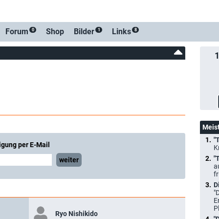
-Benachrichtigung bei Streaming- oder TV-Start
Forum
Shop
Bilder
Links
0
1
8
Meis
"
igung per E-Mail
K
"
weiter
a
f
D
"
E
P
Ryo Nishikido