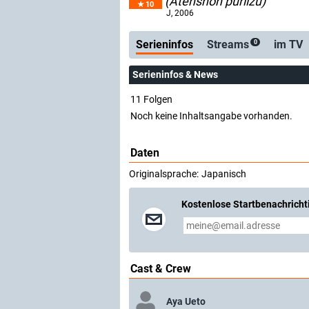
(Atenshon puriizu)
10
Serienticker
kostenlose E-Mail
J
, 2006
Serieninfos
Streams
im TV
0
Serieninfos & News
11 Folgen
Noch keine Inhaltsangabe vorhanden.
Daten
Originalsprache:
Japanisch
Kostenlose Startbenachricht
Cast & Crew
Aya Ueto