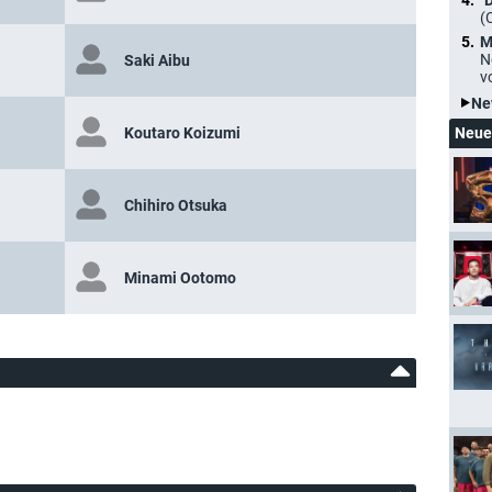
"
(
M
N
Saki Aibu
v
Ne
Koutaro Koizumi
Neue
Chihiro Otsuka
Minami Ootomo