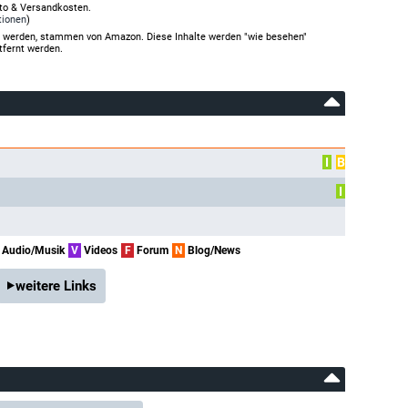
rto & Versandkosten.
tionen
)
gt werden, stammen von Amazon. Diese Inhalte werden "wie besehen"
tfernt werden.
I
B
I
Audio/Musik
V
Videos
F
Forum
N
Blog/News
weitere Links