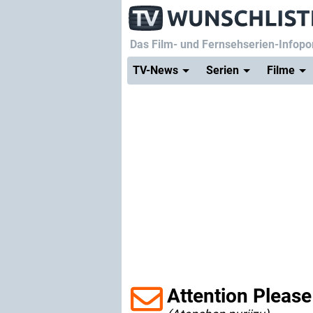
Das Film- und Fernsehserien-Infopor
TV-News
Serien
Filme
Attention Please