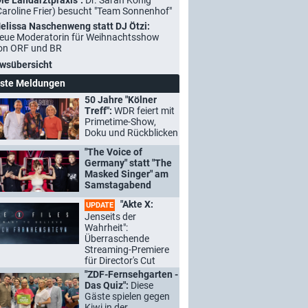
Die Landarztpraxis":
Dr. Sarah König
Caroline Frier) besucht "Team Sonnenhof"
elissa Naschenweng statt DJ Ötzi:
eue Moderatorin für Weihnachtsshow
on ORF und BR
wsübersicht
ste Meldungen
50 Jahre "Kölner
Treff":
WDR feiert mit
Primetime-Show,
Doku und Rückblicken
"The Voice of
Germany" statt "The
Masked Singer" am
Samstagabend
"Akte X:
UPDATE
Jenseits der
Wahrheit":
Überraschende
Streaming-Premiere
für Director's Cut
"ZDF-Fernsehgarten -
Das Quiz":
Diese
Gäste spielen gegen
Kiwi in der