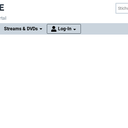
tal
Streams & DVDs
Log-In