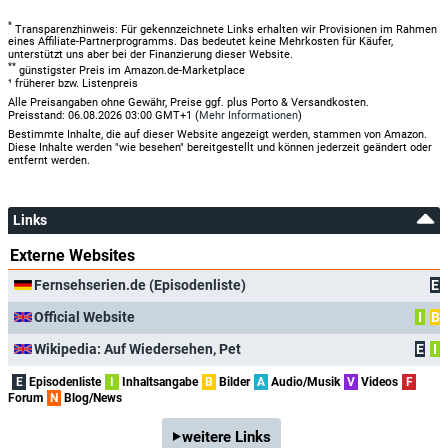
*
Transparenzhinweis: Für gekennzeichnete Links erhalten wir Provisionen im Rahmen
eines Affiliate-Partnerprogramms. Das bedeutet keine Mehrkosten für Käufer,
unterstützt uns aber bei der Finanzierung dieser Website.
**
günstigster Preis im Amazon.de-Marketplace
¹ früherer bzw. Listenpreis
Alle Preisangaben ohne Gewähr, Preise ggf. plus Porto & Versandkosten.
Preisstand: 06.08.2026 03:00 GMT+1 (
Mehr Informationen
)
Bestimmte Inhalte, die auf dieser Website angezeigt werden, stammen von Amazon.
Diese Inhalte werden "wie besehen" bereitgestellt und können jederzeit geändert oder
entfernt werden.
Links
Externe Websites
Fernsehserien.de (Episodenliste)
E
Official Website
I
B
Wikipedia: Auf Wiedersehen, Pet
E
I
E
Episodenliste
I
Inhaltsangabe
B
Bilder
A
Audio/Musik
V
Videos
F
Forum
N
Blog/News
weitere Links