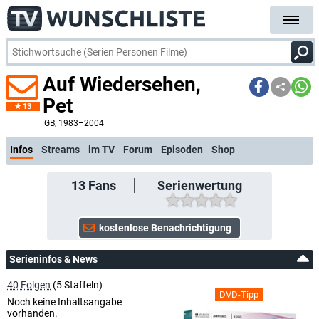
Auf Wiedersehen,
Pet
13
kostenlose E-Mail-Benachrichtigung bei Streaming- oder TV-Start
GB
, 1983–2004
Infos
Streams
im TV
Forum
Episoden
Shop
13
Fans
Serienwertung
Serieninfos & News
40 Folgen
(5 Staffeln)
DVD-Tipp
Noch keine Inhaltsangabe
vorhanden.