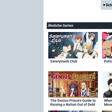
Sch
Ähnliche Serien
Salaryman's Club
Polic
The Genius Prince's Guide to
When
Raising a Nation Out of Debt
Mov