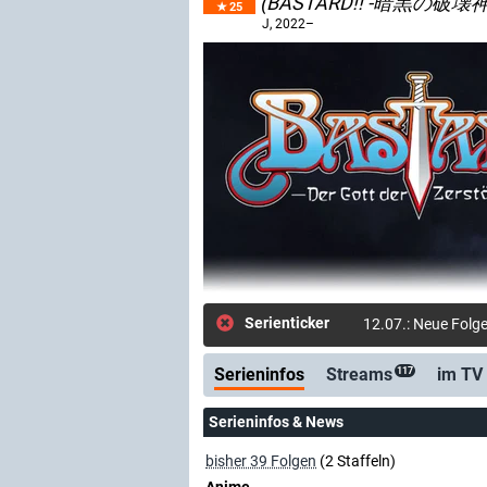
(BASTARD!! -暗黒の破壊神
25
J
, 2022–
Serienticker
12.07.: Neue Folge
Serieninfos
Streams
im TV
117
Serieninfos & News
bisher 39 Folgen
(2 Staffeln)