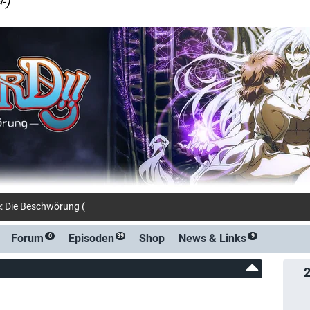
-)
: Die Beschwörung (Netflix)
Forum
Episoden
Shop
News &
Links
0
39
9