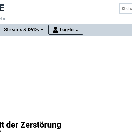
tal
Streams & DVDs
Log-In
tt der Zerstörung