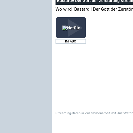
Bastard!! Der Gott der Zerstörung Strea
Wo wird "Bastard!! Der Gott der Zerstö
IM ABO
Streaming-Daten
in Zusammenarbeit mit
JustWatch