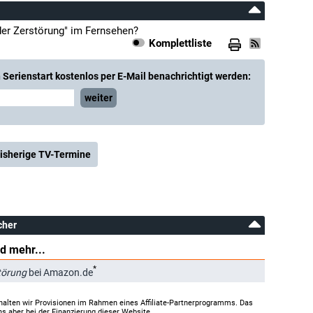
der Zerstörung" im Fernsehen?
Komplettliste
Serienstart kostenlos per E-Mail benachrichtigt werden:
weiter
isherige TV-Termine
cher
d mehr...
*
störung
bei Amazon.de
halten wir Provisionen im Rahmen eines Affiliate-Partnerprogramms. Das
ns aber bei der Finanzierung dieser Website.