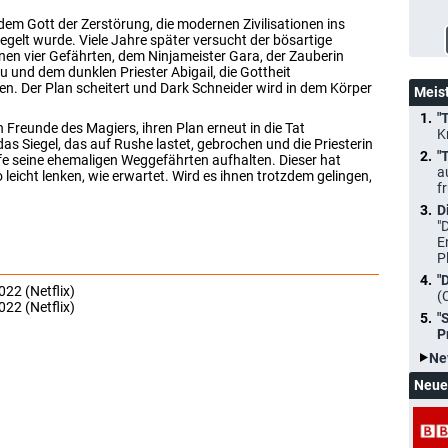
dem Gott der Zerstörung, die modernen Zivilisationen ins
egelt wurde. Viele Jahre später versucht der bösartige
en vier Gefährten, dem Ninjameister Gara, der Zauberin
u und dem dunklen Priester Abigail, die Gottheit
n. Der Plan scheitert und Dark Schneider wird in dem Körper
Meis
"
 Freunde des Magiers, ihren Plan erneut in die Tat
K
as Siegel, das auf Rushe lastet, gebrochen und die Priesterin
"
lfe seine ehemaligen Weggefährten aufhalten. Dieser hat
a
 leicht lenken, wie erwartet. Wird es ihnen trotzdem gelingen,
f
D
"
E
P
"
022 (Netflix)
(
022 (Netflix)
"
P
Ne
Neue