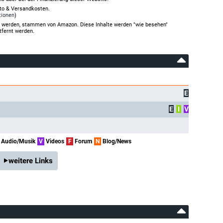
rto & Versandkosten.
tionen
)
gt werden, stammen von Amazon. Diese Inhalte werden "wie besehen"
tfernt werden.
E
E
I
V
Audio/Musik
V
Videos
F
Forum
N
Blog/News
weitere Links