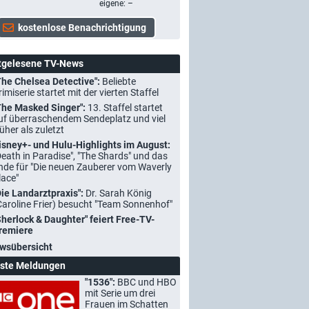
eigene: –
tgelesene TV-News
The Chelsea Detective":
Beliebte
rimiserie startet mit der vierten Staffel
The Masked Singer":
13. Staffel startet
uf überraschendem Sendeplatz und viel
rüher als zuletzt
isney+- und Hulu-Highlights im August:
Death in Paradise", "The Shards" und das
nde für "Die neuen Zauberer vom Waverly
lace"
Die Landarztpraxis":
Dr. Sarah König
Caroline Frier) besucht "Team Sonnenhof"
Sherlock & Daughter" feiert Free-TV-
remiere
wsübersicht
ste Meldungen
"1536":
BBC und HBO
mit Serie um drei
Frauen im Schatten