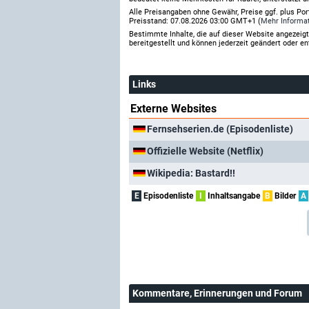
Alle Preisangaben ohne Gewähr, Preise ggf. plus Po
Preisstand: 07.08.2026 03:00 GMT+1 (
Mehr Informa
Bestimmte Inhalte, die auf dieser Website angezei
bereitgestellt und können jederzeit geändert oder en
Links
Externe Websites
Fernsehserien.de (Episodenliste)
Offizielle Website (Netflix)
Wikipedia: Bastard!!
E
Episodenliste
I
Inhaltsangabe
B
Bilder
A
Kommentare
, Erinnerungen und Forum