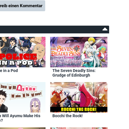
reib einen Kommentar
e in a Pod
The Seven Deadly Sins:
Grudge of Edinburgh
 Will Ayumu Make His
Bocchi the Rock!
e?