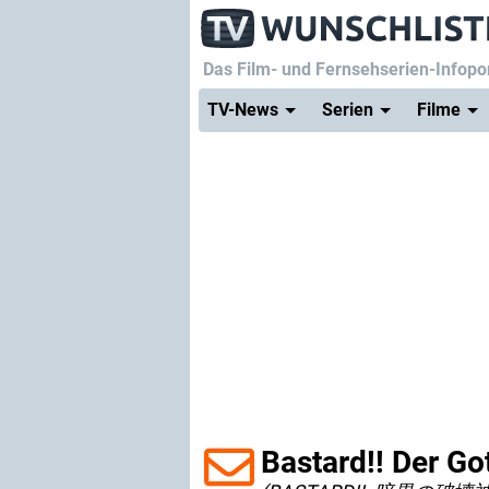
Das Film- und Fernsehserien-Infopor
TV-News
Serien
Filme
Bastard!! Der Go